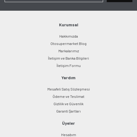
Ürün bilgilerinde hatalar bulunuyor.
Ürün fiyatı diğer sitelerden daha pahalı.
Bu ürüne benzer farklı alternatifler olmalı.
Kurumsal
Hakkımızda
Otosupermarket Blog
Markalarımız
İletişim ve Banka Bilgileri
Gönder
İletişim Formu
Yardım
Mesafeli Satış Sözleşmesi
Ödeme ve Teslimat
Gizlilik ve Güvenlik
Garanti Şartları
Üyeler
Hesabım