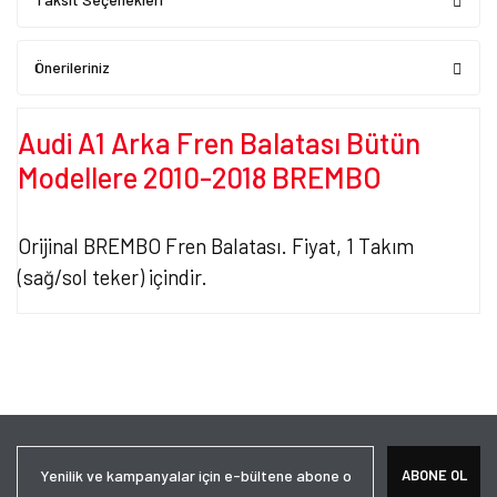
Önerileriniz
Audi A1 Arka Fren Balatası Bütün
Modellere 2010-2018 BREMBO
Orijinal BREMBO Fren Balatası. Fiyat, 1 Takım
(sağ/sol teker) içindir.
Bu ürünün fiyat bilgisi, resim, ürün açıklamalarında ve diğer
konularda yetersiz gördüğünüz noktaları öneri formunu kullanarak
Bu ürüne ilk yorumu siz yapın!
tarafımıza iletebilirsiniz.
Görüş ve önerileriniz için teşekkür ederiz.
Yorum Yaz
Ürün resmi kalitesiz, bozuk veya görüntülenemiyor.
ABONE OL
Ürün açıklamasında eksik bilgiler bulunuyor.