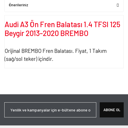
Önerileriniz
Audi A3 Ön Fren Balatası 1.4 TFSI 125
Beygir 2013-2020 BREMBO
Orijinal BREMBO Fren Balatası. Fiyat, 1 Takım
(sağ/sol teker) içindir.
Bu ürünün fiyat bilgisi, resim, ürün açıklamalarında ve diğer
konularda yetersiz gördüğünüz noktaları öneri formunu kullanarak
Bu ürüne ilk yorumu siz yapın!
tarafımıza iletebilirsiniz.
Görüş ve önerileriniz için teşekkür ederiz.
Yorum Yaz
Ürün resmi kalitesiz, bozuk veya görüntülenemiyor.
ABONE OL
Ürün açıklamasında eksik bilgiler bulunuyor.
Ürün bilgilerinde hatalar bulunuyor.