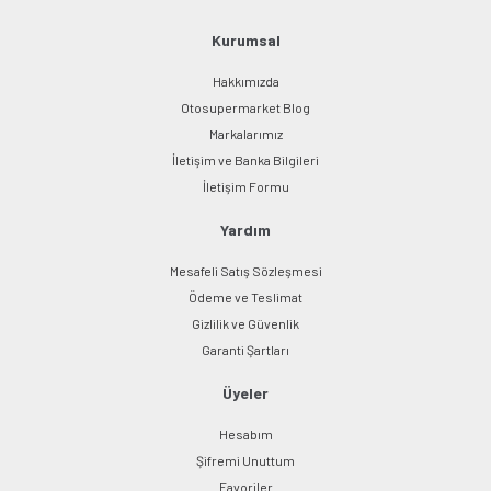
Ürün fiyatı diğer sitelerden daha pahalı.
Bu ürüne benzer farklı alternatifler olmalı.
Kurumsal
Hakkımızda
Otosupermarket Blog
Markalarımız
İletişim ve Banka Bilgileri
Gönder
İletişim Formu
Yardım
Mesafeli Satış Sözleşmesi
Ödeme ve Teslimat
Gizlilik ve Güvenlik
Garanti Şartları
Üyeler
Hesabım
Şifremi Unuttum
Favoriler