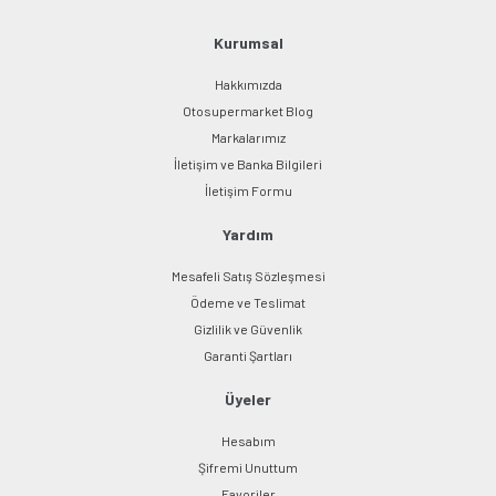
Ürün fiyatı diğer sitelerden daha pahalı.
Bu ürüne benzer farklı alternatifler olmalı.
Kurumsal
Hakkımızda
Otosupermarket Blog
Markalarımız
İletişim ve Banka Bilgileri
Gönder
İletişim Formu
Yardım
Mesafeli Satış Sözleşmesi
Ödeme ve Teslimat
Gizlilik ve Güvenlik
Garanti Şartları
Üyeler
Hesabım
Şifremi Unuttum
Favoriler