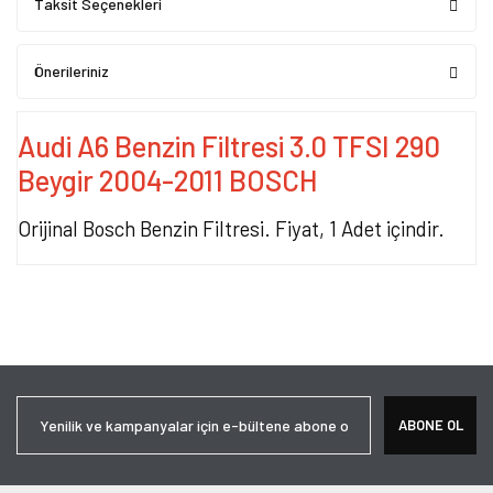
Taksit Seçenekleri
Önerileriniz
Audi A6 Benzin Filtresi 3.0 TFSI 290
Beygir 2004-2011 BOSCH
Orijinal Bosch Benzin Filtresi. Fiyat, 1 Adet içindir.
Bu ürünün fiyat bilgisi, resim, ürün açıklamalarında ve diğer
konularda yetersiz gördüğünüz noktaları öneri formunu kullanarak
Bu ürüne ilk yorumu siz yapın!
tarafımıza iletebilirsiniz.
Görüş ve önerileriniz için teşekkür ederiz.
Yorum Yaz
Ürün resmi kalitesiz, bozuk veya görüntülenemiyor.
ABONE OL
Ürün açıklamasında eksik bilgiler bulunuyor.
Ürün bilgilerinde hatalar bulunuyor.