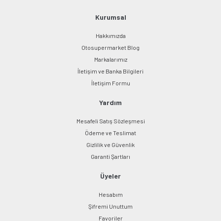
Ürün fiyatı diğer sitelerden daha pahalı.
Bu ürüne benzer farklı alternatifler olmalı.
Kurumsal
Hakkımızda
Otosupermarket Blog
Markalarımız
İletişim ve Banka Bilgileri
Gönder
İletişim Formu
Yardım
Mesafeli Satış Sözleşmesi
Ödeme ve Teslimat
Gizlilik ve Güvenlik
Garanti Şartları
Üyeler
Hesabım
Şifremi Unuttum
Favoriler