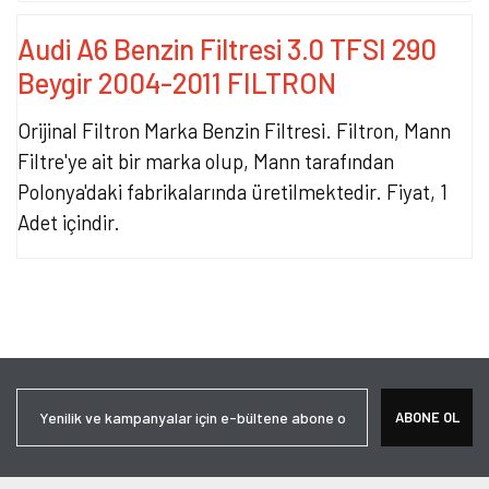
Audi A6 Benzin Filtresi 3.0 TFSI 290
Beygir 2004-2011 FILTRON
Orijinal Filtron Marka Benzin Filtresi. Filtron, Mann
Filtre'ye ait bir marka olup, Mann tarafından
Polonya'daki fabrikalarında üretilmektedir. Fiyat, 1
Adet içindir.
Bu ürünün fiyat bilgisi, resim, ürün açıklamalarında ve diğer
konularda yetersiz gördüğünüz noktaları öneri formunu kullanarak
Bu ürüne ilk yorumu siz yapın!
tarafımıza iletebilirsiniz.
Görüş ve önerileriniz için teşekkür ederiz.
Yorum Yaz
Ürün resmi kalitesiz, bozuk veya görüntülenemiyor.
ABONE OL
Ürün açıklamasında eksik bilgiler bulunuyor.
Ürün bilgilerinde hatalar bulunuyor.