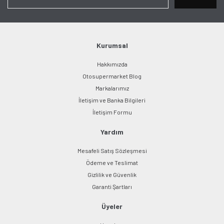
Ürün açıklamasında eksik bilgiler bulunuyor.
Ürün bilgilerinde hatalar bulunuyor.
Ürün fiyatı diğer sitelerden daha pahalı.
Bu ürüne benzer farklı alternatifler olmalı.
Kurumsal
Hakkımızda
Otosupermarket Blog
Markalarımız
İletişim ve Banka Bilgileri
Gönder
İletişim Formu
Yardım
Mesafeli Satış Sözleşmesi
Ödeme ve Teslimat
Gizlilik ve Güvenlik
Garanti Şartları
Üyeler