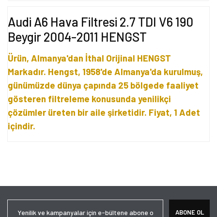
Audi A6 Hava Filtresi 2.7 TDI V6 190
Beygir 2004-2011 HENGST
Ürün, Almanya'dan İthal Orijinal HENGST
Markadır. Hengst, 1958'de Almanya'da kurulmuş,
günümüzde dünya çapında 25 bölgede faaliyet
gösteren filtreleme konusunda yenilikçi
çözümler üreten bir aile şirketidir. Fiyat, 1 Adet
içindir.
Bu ürünün fiyat bilgisi, resim, ürün açıklamalarında ve diğer
konularda yetersiz gördüğünüz noktaları öneri formunu kullanarak
Bu ürüne ilk yorumu siz yapın!
tarafımıza iletebilirsiniz.
Görüş ve önerileriniz için teşekkür ederiz.
Yorum Yaz
Ürün resmi kalitesiz, bozuk veya görüntülenemiyor.
ABONE OL