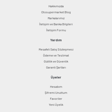
Hakkımızda
Otosupermarket Blog
Markalarımız
İletişim ve Banka Bilgileri
Gönder
İletişim Formu
Yardım
Mesafeli Satış Sözleşmesi
Ödeme ve Teslimat
Gizlilik ve Güvenlik
Garanti Şartları
Üyeler
Hesabım
Şifremi Unuttum
Favoriler
Yeni Üyelik