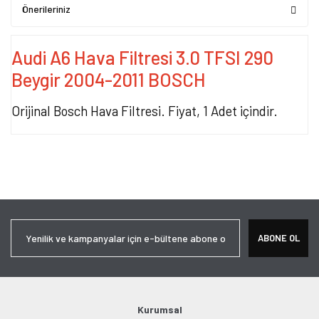
Önerileriniz
Audi A6 Hava Filtresi 3.0 TFSI 290
Beygir 2004-2011 BOSCH
Orijinal Bosch Hava Filtresi. Fiyat, 1 Adet içindir.
Bu ürünün fiyat bilgisi, resim, ürün açıklamalarında ve diğer
konularda yetersiz gördüğünüz noktaları öneri formunu kullanarak
Bu ürüne ilk yorumu siz yapın!
tarafımıza iletebilirsiniz.
Görüş ve önerileriniz için teşekkür ederiz.
Yorum Yaz
Ürün resmi kalitesiz, bozuk veya görüntülenemiyor.
ABONE OL
Ürün açıklamasında eksik bilgiler bulunuyor.
Ürün bilgilerinde hatalar bulunuyor.
Ürün fiyatı diğer sitelerden daha pahalı.
Bu ürüne benzer farklı alternatifler olmalı.
Kurumsal