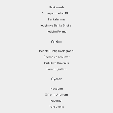
Hakkımızda
Otosupermarket Blog
Markalarımız
İletişim ve Banka Bilgileri
Gönder
İletişim Formu
Yardım
Mesafeli Satış Sözleşmesi
Ödeme ve Teslimat
Gizlilik ve Güvenlik
Garanti Şartları
Üyeler
Hesabım
Şifremi Unuttum
Favoriler
Yeni Üyelik