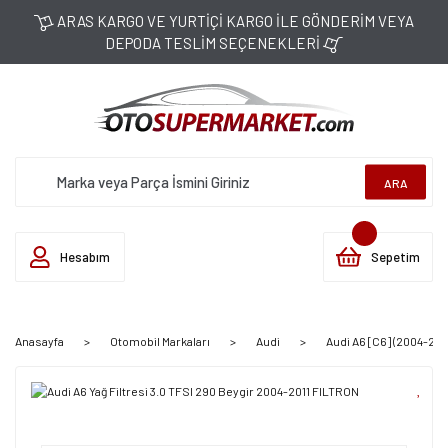
ARAS KARGO VE YURTİÇİ KARGO İLE GÖNDERİM VEYA
DEPODA TESLİM SEÇENEKLERİ
ARA
Hesabım
Sepetim
Anasayfa
Otomobil Markaları
Audi
Audi A6 [C6] (2004-2011