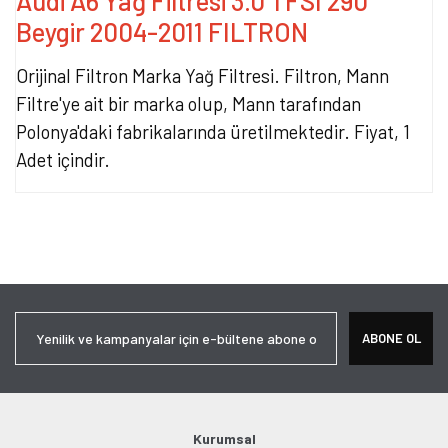
Audi A6 Yağ Filtresi 3.0 TFSI 290
Beygir 2004-2011 FILTRON
Orijinal Filtron Marka Yağ Filtresi. Filtron, Mann
Filtre'ye ait bir marka olup, Mann tarafından
Polonya'daki fabrikalarında üretilmektedir. Fiyat, 1
Adet içindir.
Bu ürünün fiyat bilgisi, resim, ürün açıklamalarında ve diğer
konularda yetersiz gördüğünüz noktaları öneri formunu kullanarak
Bu ürüne ilk yorumu siz yapın!
tarafımıza iletebilirsiniz.
Görüş ve önerileriniz için teşekkür ederiz.
Yorum Yaz
Ürün resmi kalitesiz, bozuk veya görüntülenemiyor.
ABONE OL
Ürün açıklamasında eksik bilgiler bulunuyor.
Ürün bilgilerinde hatalar bulunuyor.
Ürün fiyatı diğer sitelerden daha pahalı.
Bu ürüne benzer farklı alternatifler olmalı.
Kurumsal