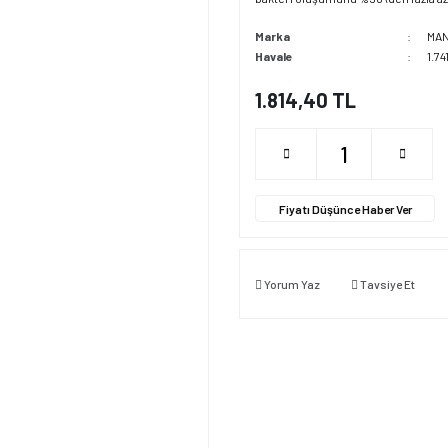
Marka
MA
Havale
1.74
1.814,40 TL
Fiyatı Düşünce Haber Ver
Yorum Yaz
Tavsiye Et