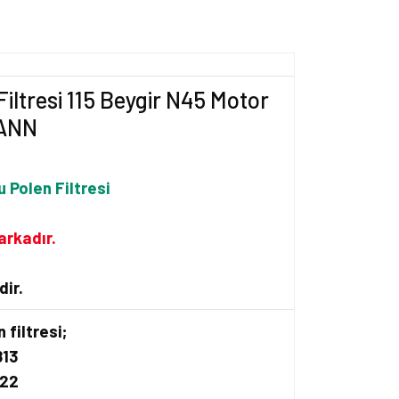
Filtresi 115 Beygir N45 Motor
ANN
Polen Filtresi
arkadır.
dir.
 filtresi;
813
122