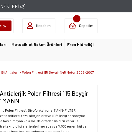
ÇENEKLERİ
Hesabım
Sepetim
ARA
ları
Motosiklet Bakım Ürünleri
Fren Hidroliği
16i Antialerjik Polen Filtresi 115 Beygir N45 Motor 2005-2007
ntialerjik Polen Filtresi 115 Beygir
07 MANN
onlu Polen Filtresi. Biyofonksiyonel MANN-FILTER
azot oksitlere, toza, alerjenlere ve küfe karşı neredeyse
ve hoş olmayan kokuları da ortadan kaldırır ve virüs
filtre teknolojisi alerjenleri neredeyse %100 emer, küf ve
altır ve ince tozu neredeyse tamamen önler.