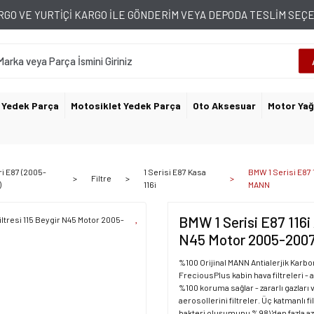
GO VE YURTİÇİ KARGO İLE GÖNDERİM VEYA DEPODA TESLİM SE
 Yedek Parça
Motosiklet Yedek Parça
Oto Aksesuar
Motor Yağ
ri E87 (2005-
1 Serisi E87 Kasa
BMW 1 Serisi E87 1
Filtre
)
116i
MANN
BMW 1 Serisi E87 116i A
N45 Motor 2005-20
%100 Orijinal MANN Antialerjik Karb
FreciousPlus kabin hava filtreleri - 
%100 koruma sağlar - zararlı gazları 
aerosollerini filtreler. Üç katmanlı 
bakteri oluşumunu %98\'den fazla az