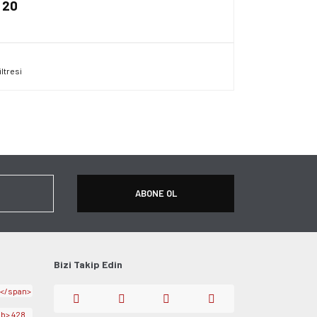
 20
ersiz gördüğünüz noktaları öneri formunu kullanarak
apın!
ABONE OL
Bizi Takip Edin