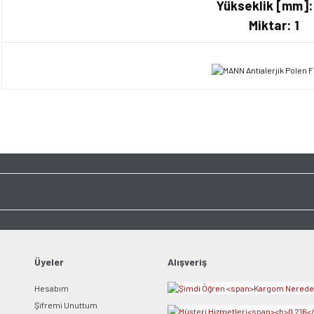
Yükseklik [mm]:
Miktar: 1
Bu ürünün fiyat bilgisi, resim, ürün açıklamalarında ve diğer konularda yet
tarafımıza iletebilirsiniz.
Bu ürüne ilk yorumu siz y
Görüş ve önerileriniz için teşekkür ederiz.
Ürün resmi kalitesiz, bozuk veya görüntülenemiyor.
Yorum Yaz
Ürün açıklamasında eksik bilgiler bulunuyor.
Ürün bilgilerinde hatalar bulunuyor.
Ürün fiyatı diğer sitelerden daha pahalı.
Bu ürüne benzer farklı alternatifler olmalı.
Üyeler
Alışveriş
Hesabım
Şifremi Unuttum