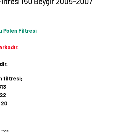
 Filtresi 150 Beygir 2005-2007
Polen Filtresi
arkadır.
dir.
 filtresi;
813
122
 20