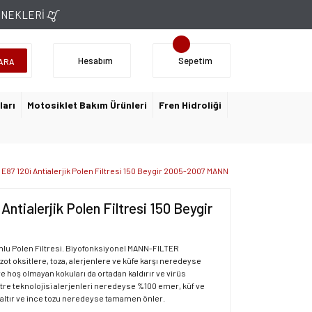
ÇENEKLERİ
Hesabım
Sepetim
ARA
ları
Motosiklet Bakım Ürünleri
Fren Hidroliği
 E87 120i Antialerjik Polen Filtresi 150 Beygir 2005-2007 MANN
Antialerjik Polen Filtresi 150 Beygir
onlu Polen Filtresi. Biyofonksiyonel MANN-FILTER
azot oksitlere, toza, alerjenlere ve küfe karşı neredeyse
ve hoş olmayan kokuları da ortadan kaldırır ve virüs
filtre teknolojisi alerjenleri neredeyse %100 emer, küf ve
altır ve ince tozu neredeyse tamamen önler.