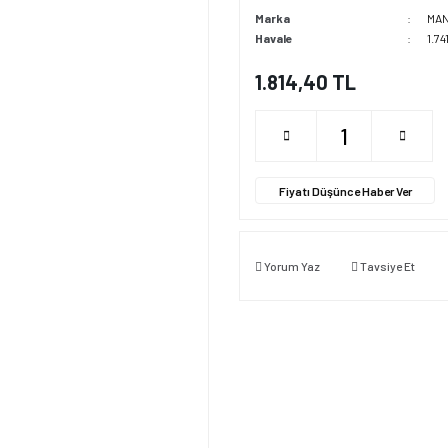
Marka
MA
Havale
1.74
1.814,40 TL
Fiyatı Düşünce Haber Ver
Yorum Yaz
Tavsiye Et