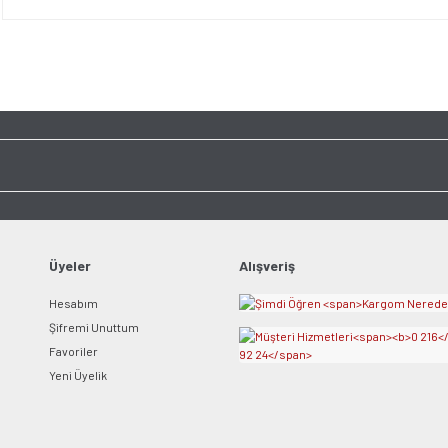
Bu ürünün fiyat bilgisi, resim, ürün açıklamalarında ve diğer konularda yet
tarafımıza iletebilirsiniz.
Bu ürüne ilk yorumu siz y
Görüş ve önerileriniz için teşekkür ederiz.
Ürün resmi kalitesiz, bozuk veya görüntülenemiyor.
Yorum Yaz
Ürün açıklamasında eksik bilgiler bulunuyor.
Ürün bilgilerinde hatalar bulunuyor.
Ürün fiyatı diğer sitelerden daha pahalı.
Bu ürüne benzer farklı alternatifler olmalı.
Üyeler
Alışveriş
Hesabım
Şifremi Unuttum
Favoriler
Yeni Üyelik
Gönder