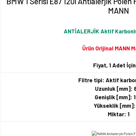
BMW 1 Serisi E87 120i Antialerjik Polen
MANN
ANTİALERJİK Aktif Karbonlu 
Ürün Orijinal MANN M
Fiyat, 1 Adet İçin
Filtre tipi: Aktif karbon
Uzunluk [mm]: 
Genişlik [mm]: 
Yükseklik [mm]:
Miktar: 1