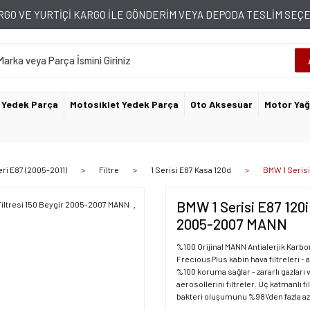
GO VE YURTİÇİ KARGO İLE GÖNDERİM VEYA DEPODA TESLİM SE
 Yedek Parça
Motosiklet Yedek Parça
Oto Aksesuar
Motor Yağ
eri E87 (2005-2011)
Filtre
1 Serisi E87 Kasa 120d
BMW 1 Serisi
BMW 1 Serisi E87 120i 
2005-2007 MANN
%100 Orijinal MANN Antialerjik Karb
FreciousPlus kabin hava filtreleri - 
%100 koruma sağlar - zararlı gazları 
aerosollerini filtreler. Üç katmanlı 
bakteri oluşumunu %98\'den fazla az