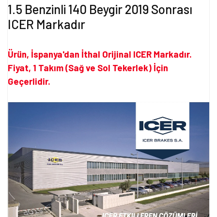
1.5 Benzinli 140 Beygir 2019 Sonrası
ICER Markadır
Ürün, İspanya'dan İthal Orijinal ICER Markadır.
Fiyat, 1 Takım (Sağ ve Sol Tekerlek) İçin
Geçerlidir.