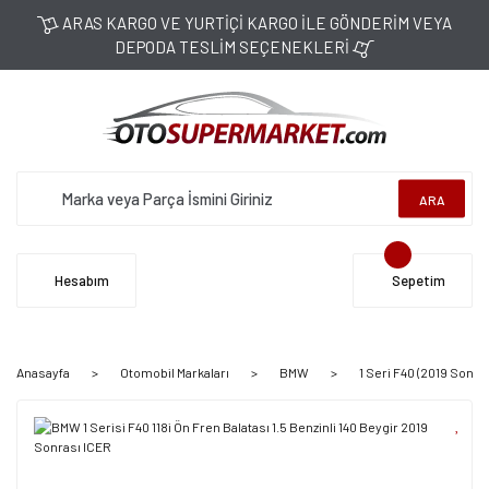
ARAS KARGO VE YURTİÇİ KARGO İLE GÖNDERİM VEYA
DEPODA TESLİM SEÇENEKLERİ
ARA
Hesabım
Sepetim
Anasayfa
Otomobil Markaları
BMW
1 Seri F40 (2019 Sonras