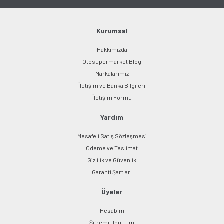
Ürün bilgilerinde hatalar bulunuyor.
Ürün fiyatı diğer sitelerden daha pahalı.
Bu ürüne benzer farklı alternatifler olmalı.
Kurumsal
Hakkımızda
Otosupermarket Blog
Markalarımız
İletişim ve Banka Bilgileri
Gönder
İletişim Formu
Yardım
Mesafeli Satış Sözleşmesi
Ödeme ve Teslimat
Gizlilik ve Güvenlik
Garanti Şartları
Üyeler
Hesabım
Şifremi Unuttum