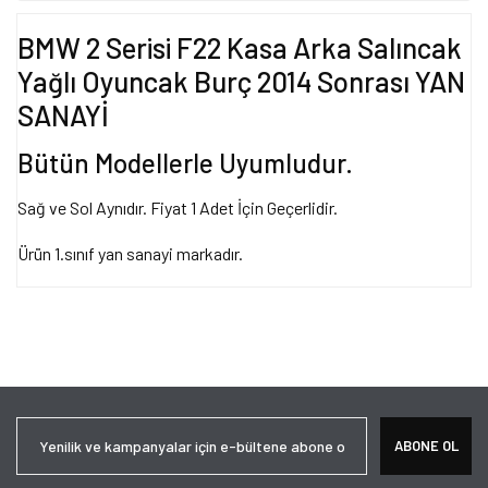
BMW 2 Serisi F22 Kasa Arka Salıncak
Yağlı Oyuncak Burç 2014 Sonrası YAN
SANAYİ
Bütün Modellerle Uyumludur.
Sağ ve Sol Aynıdır. Fiyat 1 Adet İçin Geçerlidir.
Ürün 1.sınıf yan sanayi markadır.
Bu ürünün fiyat bilgisi, resim, ürün açıklamalarında ve diğer
konularda yetersiz gördüğünüz noktaları öneri formunu kullanarak
Bu ürüne ilk yorumu siz yapın!
tarafımıza iletebilirsiniz.
Görüş ve önerileriniz için teşekkür ederiz.
Yorum Yaz
Ürün resmi kalitesiz, bozuk veya görüntülenemiyor.
ABONE OL
Ürün açıklamasında eksik bilgiler bulunuyor.