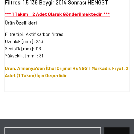
Filtresi 1.5 136 Beygir 2014 Sonrası HENGST
*** 1 Takım = 2 Adet Olarak Gönderilmektedir. ***
Ürün Özellikleri
Filtre tipi: Aktif karbon filtresi
Uzunluk [mm]: 233
Genişlik [mm]: 116
Yükseklik [mm]: 31
Ürün, Almanya'dan İthal Orijinal HENGST Markadır. Fiyat, 2
Adet (1 Takım) İçin Geçerlidir.
Bu ürünün fiyat bilgisi, resim, ürün açıklamalarında ve diğer
konularda yetersiz gördüğünüz noktaları öneri formunu kullanarak
Bu ürüne ilk yorumu siz yapın!
tarafımıza iletebilirsiniz.
Görüş ve önerileriniz için teşekkür ederiz.
Yorum Yaz
Ürün resmi kalitesiz, bozuk veya görüntülenemiyor.