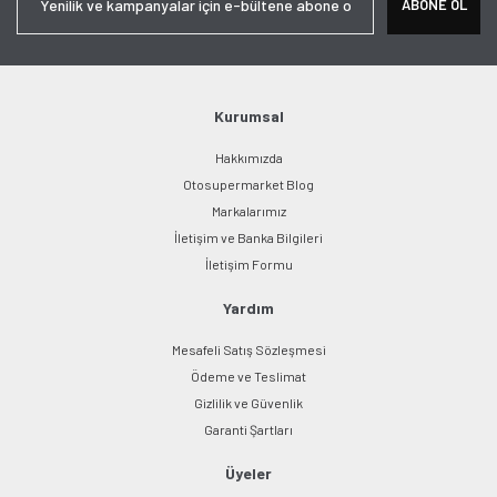
ABONE OL
Ürün açıklamasında eksik bilgiler bulunuyor.
Ürün bilgilerinde hatalar bulunuyor.
Ürün fiyatı diğer sitelerden daha pahalı.
Bu ürüne benzer farklı alternatifler olmalı.
Kurumsal
Hakkımızda
Otosupermarket Blog
Markalarımız
İletişim ve Banka Bilgileri
Gönder
İletişim Formu
Yardım
Mesafeli Satış Sözleşmesi
Ödeme ve Teslimat
Gizlilik ve Güvenlik
Garanti Şartları
Üyeler