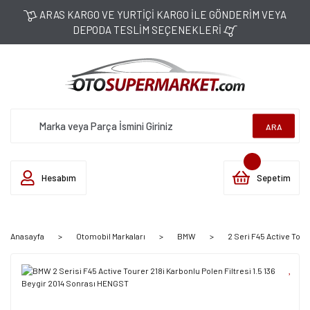
ARAS KARGO VE YURTİÇİ KARGO İLE GÖNDERİM VEYA
DEPODA TESLİM SEÇENEKLERİ
ARA
Hesabım
Sepetim
Anasayfa
Otomobil Markaları
BMW
2 Seri F45 Active Tour