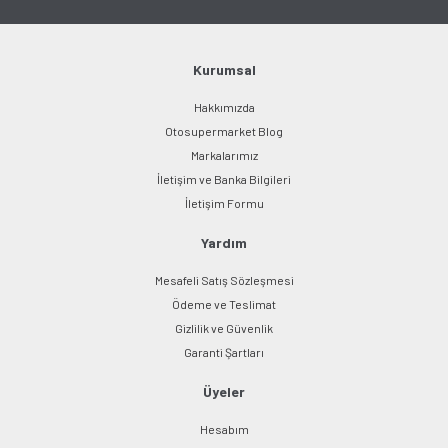
Ürün fiyatı diğer sitelerden daha pahalı.
Bu ürüne benzer farklı alternatifler olmalı.
Kurumsal
Hakkımızda
Otosupermarket Blog
Markalarımız
Gönder
İletişim ve Banka Bilgileri
İletişim Formu
Yardım
Mesafeli Satış Sözleşmesi
Ödeme ve Teslimat
Gizlilik ve Güvenlik
Garanti Şartları
Üyeler
Hesabım