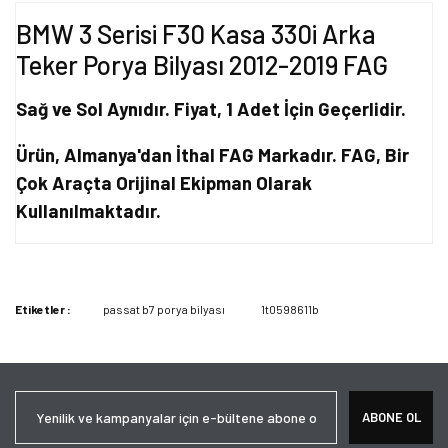
BMW 3 Serisi F30 Kasa 330i Arka
Teker Porya Bilyası 2012-2019 FAG
Sağ ve Sol Aynıdır. Fiyat, 1 Adet İçin Geçerlidir.
Ürün, Almanya'dan İthal FAG Markadır. FAG, Bir
Çok Araçta Orijinal Ekipman Olarak
Kullanılmaktadır.
Bu ürünün fiyat bilgisi, resim, ürün açıklamalarında ve diğer
konularda yetersiz gördüğünüz noktaları öneri formunu kullanarak
Bu ürüne ilk yorumu siz yapın!
tarafımıza iletebilirsiniz.
Etiketler :
passat b7 porya bilyası
1t0598611b
Görüş ve önerileriniz için teşekkür ederiz.
Yorum Yaz
Ürün resmi kalitesiz, bozuk veya görüntülenemiyor.
Ürün açıklamasında eksik bilgiler bulunuyor.
ABONE OL
Ürün bilgilerinde hatalar bulunuyor.