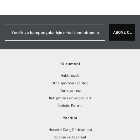
Bu ürüne ilk yorumu siz yapın!
tarafımıza iletebilirsiniz.
Görüş ve önerileriniz için teşekkür ederiz.
Yorum Yaz
Ürün resmi kalitesiz, bozuk veya görüntülenemiyor.
ABONE OL
Ürün açıklamasında eksik bilgiler bulunuyor.
Ürün bilgilerinde hatalar bulunuyor.
Ürün fiyatı diğer sitelerden daha pahalı.
Bu ürüne benzer farklı alternatifler olmalı.
Kurumsal
Hakkımızda
Otosupermarket Blog
Markalarımız
İletişim ve Banka Bilgileri
Gönder
İletişim Formu
Yardım
Mesafeli Satış Sözleşmesi
Ödeme ve Teslimat