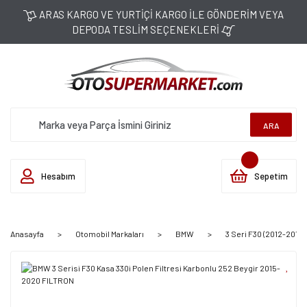
ARAS KARGO VE YURTİÇİ KARGO İLE GÖNDERİM VEYA
DEPODA TESLİM SEÇENEKLERİ
ARA
Hesabım
Sepetim
Anasayfa
Otomobil Markaları
BMW
3 Seri F30 (2012-2019)