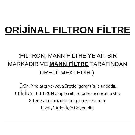
ORİJİNAL FILTRON FİLTRE
(FILTRON, MANN FİLTRE'YE AİT BİR
MARKADIR VE
MANN FİLTRE
TARAFINDAN
ÜRETİLMEKTEDİR.)
Ürün, ithalatçı ve/veya üretici garantisi altındadır.
ORİJİNAL FILTRON olup birebir ölçülerde üretilmiştir.
Sitedeki resim, ürünün gerçek resmidir.
Fiyat,
1 Adet İçin Geçerlidir.
Bu ürünün fiyat bilgisi, resim, ürün açıklamalarında ve diğer
konularda yetersiz gördüğünüz noktaları öneri formunu kullanarak