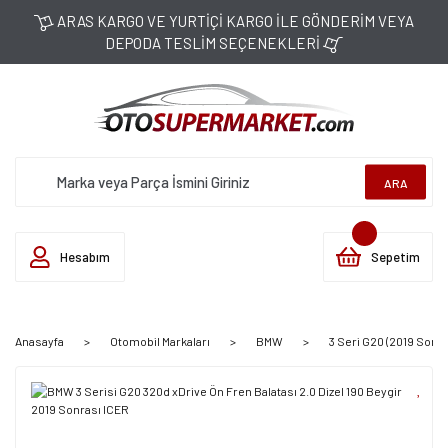
ARAS KARGO VE YURTİÇİ KARGO İLE GÖNDERİM VEYA
DEPODA TESLİM SEÇENEKLERİ
ARA
Hesabım
Sepetim
Anasayfa
Otomobil Markaları
BMW
3 Seri G20 (2019 Sonra