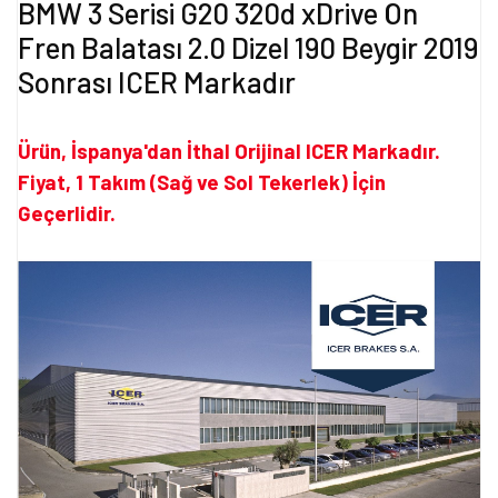
BMW 3 Serisi G20 320d xDrive Ön
Fren Balatası 2.0 Dizel 190 Beygir 2019
Sonrası ICER Markadır
Ürün, İspanya'dan İthal Orijinal ICER Markadır.
Fiyat, 1 Takım (Sağ ve Sol Tekerlek) İçin
Geçerlidir.