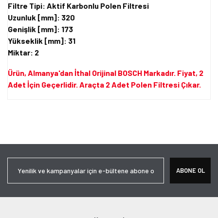
Filtre Tipi: Aktif Karbonlu Polen Filtresi
Uzunluk [mm]: 320
Genişlik [mm]: 173
Yükseklik [mm]: 31
Miktar: 2
Ürün, Almanya'dan İthal Orijinal BOSCH Markadır. Fiyat, 2
Adet İçin Geçerlidir. Araçta 2 Adet Polen Filtresi Çıkar.
Bu ürünün fiyat bilgisi, resim, ürün açıklamalarında ve diğer
konularda yetersiz gördüğünüz noktaları öneri formunu kullanarak
Bu ürüne ilk yorumu siz yapın!
tarafımıza iletebilirsiniz.
Görüş ve önerileriniz için teşekkür ederiz.
Yorum Yaz
Ürün resmi kalitesiz, bozuk veya görüntülenemiyor.
ABONE OL
Ürün açıklamasında eksik bilgiler bulunuyor.
Ürün bilgilerinde hatalar bulunuyor.
Ürün fiyatı diğer sitelerden daha pahalı.
Bu ürüne benzer farklı alternatifler olmalı.