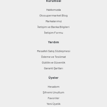
Kurumsal
Hakkımızda
Otosupermarket Blog
Markalarımız
İletişim ve Banka Bilgileri
Gönder
İletişim Formu
Yardım
Mesafeli Satış Sözleşmesi
Ödeme ve Teslimat
Gizlilik ve Güvenlik
Garanti Şartları
Üyeler
Hesabım
Şifremi Unuttum
Favoriler
Yeni Üyelik