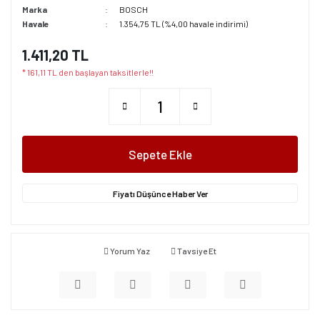
Marka
BOSCH
Havale
1.354,75 TL (%4,00 havale indirimi)
1.411,20 TL
* 161,11 TL den başlayan taksitlerle!!
Sepete Ekle
Fiyatı Düşünce Haber Ver
Yorum Yaz
Tavsiye Et