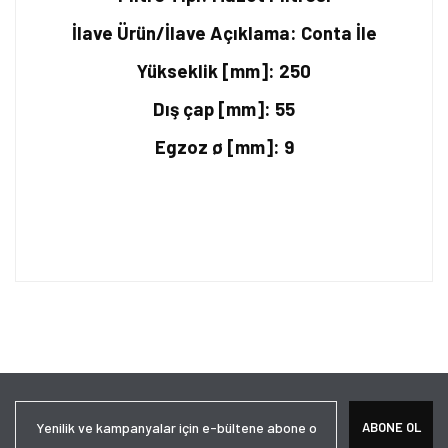
İlave Ürün/İlave Açıklama: Conta İle
Yükseklik [mm]: 250
Dış çap [mm]: 55
Egzoz ø [mm]: 9
Bu ürünün fiyat bilgisi, resim, ürün açıklamalarında ve diğer
konularda yetersiz gördüğünüz noktaları öneri formunu kullanarak
Bu ürüne ilk yorumu siz yapın!
tarafımıza iletebilirsiniz.
Görüş ve önerileriniz için teşekkür ederiz.
Yorum Yaz
Ürün resmi kalitesiz, bozuk veya görüntülenemiyor.
ABONE OL
Ürün açıklamasında eksik bilgiler bulunuyor.