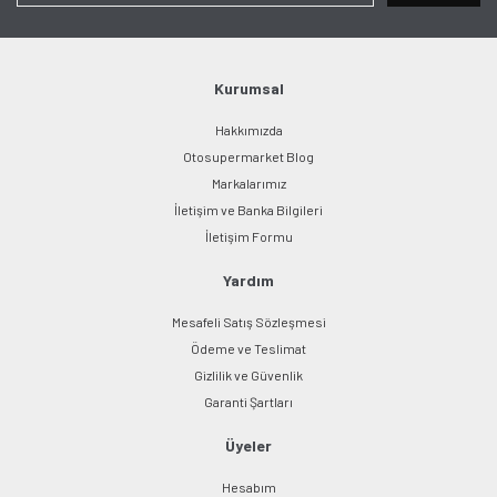
Ürün bilgilerinde hatalar bulunuyor.
Ürün fiyatı diğer sitelerden daha pahalı.
Bu ürüne benzer farklı alternatifler olmalı.
Kurumsal
Hakkımızda
Otosupermarket Blog
Markalarımız
İletişim ve Banka Bilgileri
Gönder
İletişim Formu
Yardım
Mesafeli Satış Sözleşmesi
Ödeme ve Teslimat
Gizlilik ve Güvenlik
Garanti Şartları
Üyeler
Hesabım