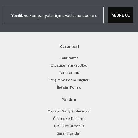
Yorum Yaz
Ürün resmi kalitesiz, bozuk veya görüntülenemiyor.
ABONE OL
Ürün açıklamasında eksik bilgiler bulunuyor.
Ürün bilgilerinde hatalar bulunuyor.
Ürün fiyatı diğer sitelerden daha pahalı.
Bu ürüne benzer farklı alternatifler olmalı.
Kurumsal
Hakkımızda
Otosupermarket Blog
Markalarımız
İletişim ve Banka Bilgileri
Gönder
İletişim Formu
Yardım
Mesafeli Satış Sözleşmesi
Ödeme ve Teslimat
Gizlilik ve Güvenlik
Garanti Şartları