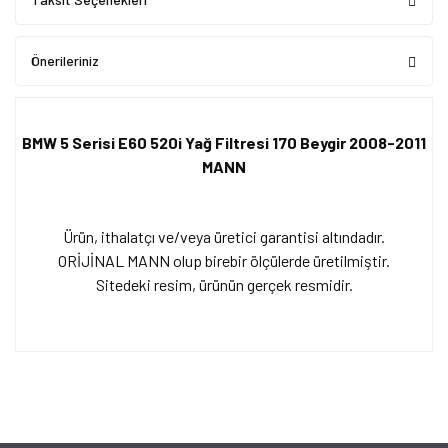
Önerileriniz
BMW 5 Serisi E60 520i Yağ Filtresi 170 Beygir 2008-2011
MANN
Ürün, ithalatçı ve/veya üretici garantisi altındadır.
ORİJİNAL MANN olup birebir ölçülerde üretilmiştir.
Sitedeki resim, ürünün gerçek resmidir.
Bu ürünün fiyat bilgisi, resim, ürün açıklamalarında ve diğer
konularda yetersiz gördüğünüz noktaları öneri formunu kullanarak
Bu ürüne ilk yorumu siz yapın!
tarafımıza iletebilirsiniz.
Görüş ve önerileriniz için teşekkür ederiz.