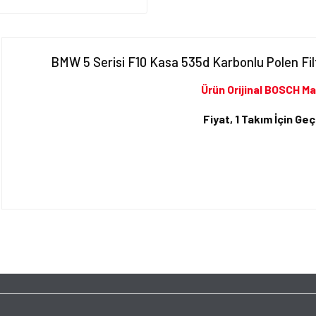
BMW 5 Serisi F10 Kasa 535d Karbonlu Polen Fil
Ürün Orijinal BOSCH Ma
Fiyat, 1 Takım İçin Geçe
Bu ürünün fiyat bilgisi, resim, ürün açıklamalarında ve diğer konularda yet
tarafımıza iletebilirsiniz.
Bu ürüne ilk yorumu siz y
Görüş ve önerileriniz için teşekkür ederiz.
Ürün resmi kalitesiz, bozuk veya görüntülenemiyor.
Yorum Yaz
Ürün açıklamasında eksik bilgiler bulunuyor.
Ürün bilgilerinde hatalar bulunuyor.
Ürün fiyatı diğer sitelerden daha pahalı.
Bu ürüne benzer farklı alternatifler olmalı.