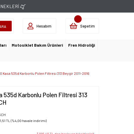
ÇENEKLERİ
Hesabım
Sepetim
ARA
ları
Motosiklet Bakım Ürünleri
Fren Hidroliği
0 Kasa 535d Karbonlu Polen Filtresi 313 Beygir 2011-2016
 535d Karbonlu Polen Filtresi 313
SCH
SCH
1,51 TL (%4,00 havale indirimi)
* 196,40 TL den başlayan taksitlerle!!