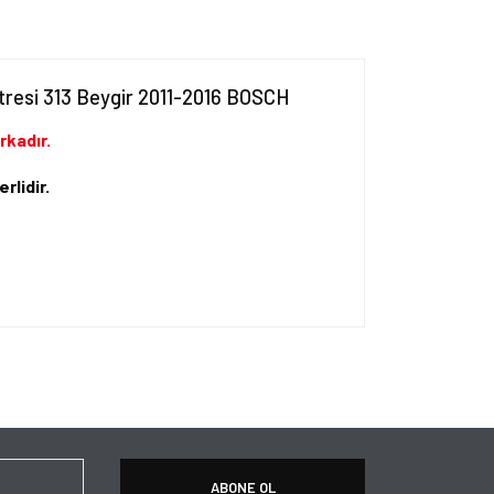
tresi 313 Beygir 2011-2016 BOSCH
rkadır.
rlidir.
ersiz gördüğünüz noktaları öneri formunu kullanarak
apın!
ABONE OL