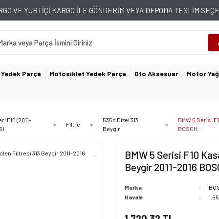
GO VE YURTİÇİ KARGO İLE GÖNDERİM VEYA DEPODA TESLİM SE
 Yedek Parça
Motosiklet Yedek Parça
Oto Aksesuar
Motor Yağ
ri F10 (2011-
535d Dizel 313
BMW 5 Serisi F1
Filtre
6)
Beygir
BOSCH
BMW 5 Serisi F10 Kasa
Beygir 2011-2016 BO
Marka
BO
Havale
1.65
1.720,32 TL