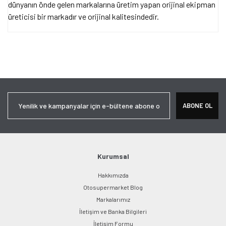
dünyanın önde gelen markalarına üretim yapan orijinal ekipman
üreticisi bir markadır ve orijinal kalitesindedir.
Bu ürünün fiyat bilgisi, resim, ürün açıklamalarında ve diğer
konularda yetersiz gördüğünüz noktaları öneri formunu kullanarak
Bu ürüne ilk yorumu siz yapın!
tarafımıza iletebilirsiniz.
Görüş ve önerileriniz için teşekkür ederiz.
Yorum Yaz
Ürün resmi kalitesiz, bozuk veya görüntülenemiyor.
ABONE OL
Ürün açıklamasında eksik bilgiler bulunuyor.
Ürün bilgilerinde hatalar bulunuyor.
Ürün fiyatı diğer sitelerden daha pahalı.
Bu ürüne benzer farklı alternatifler olmalı.
Kurumsal
Hakkımızda
Otosupermarket Blog
Markalarımız
İletişim ve Banka Bilgileri
Gönder
İletişim Formu