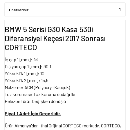
Önerileriniz
BMW 5 Serisi G30 Kasa 530i
Diferansiyel Keçesi 2017 Sonrası
CORTECO
İç çap 1 [mm]: 44
Dış yarı çap 1 [mm]: 90,1
Yükseklik 1 [mm]: 10
Yükseklik 2 [mm]: 15,5
Malzeme: ACM (Polyacryl-Kauçuk)
Toz koruması: Toz koruma dudağı ile
Helezon türü: Değişken dönüşlü
Fiyat 1 Adet İçin Geçerlidir.
Ürün Almanya'dan İthal Orijinal CORTECO markadır. CORTECO,