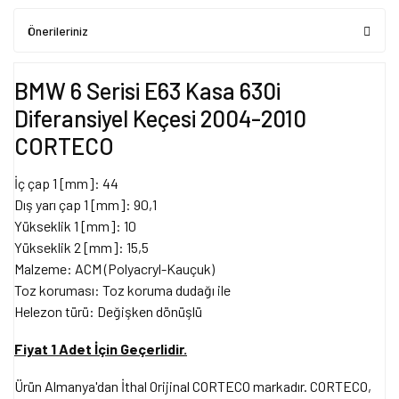
Önerileriniz
BMW 6 Serisi E63 Kasa 630i
Diferansiyel Keçesi 2004-2010
CORTECO
İç çap 1 [mm]: 44
Dış yarı çap 1 [mm]: 90,1
Yükseklik 1 [mm]: 10
Yükseklik 2 [mm]: 15,5
Malzeme: ACM (Polyacryl-Kauçuk)
Toz koruması: Toz koruma dudağı ile
Helezon türü: Değişken dönüşlü
Fiyat 1 Adet İçin Geçerlidir.
Ürün Almanya'dan İthal Orijinal CORTECO markadır. CORTECO,