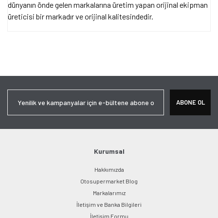
dünyanın önde gelen markalarına üretim yapan orijinal ekipman
üreticisi bir markadır ve orijinal kalitesindedir.
Bu ürünün fiyat bilgisi, resim, ürün açıklamalarında ve diğer
konularda yetersiz gördüğünüz noktaları öneri formunu kullanarak
Bu ürüne ilk yorumu siz yapın!
tarafımıza iletebilirsiniz.
Görüş ve önerileriniz için teşekkür ederiz.
Yorum Yaz
Ürün resmi kalitesiz, bozuk veya görüntülenemiyor.
ABONE OL
Ürün açıklamasında eksik bilgiler bulunuyor.
Ürün bilgilerinde hatalar bulunuyor.
Ürün fiyatı diğer sitelerden daha pahalı.
Bu ürüne benzer farklı alternatifler olmalı.
Kurumsal
Hakkımızda
Otosupermarket Blog
Markalarımız
İletişim ve Banka Bilgileri
Gönder
İletişim Formu