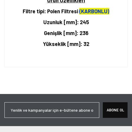
Ürün Özellikleri
Filtre tipi: Polen Filtresi
(KARBONLU)
Uzunluk [mm]: 245
Genişlik [mm]: 236
Yükseklik [mm]: 32
Bu ürünün fiyat bilgisi, resim, ürün açıklamalarında ve diğer
konularda yetersiz gördüğünüz noktaları öneri formunu kullanarak
Bu ürüne ilk yorumu siz yapın!
tarafımıza iletebilirsiniz.
Görüş ve önerileriniz için teşekkür ederiz.
Yorum Yaz
Ürün resmi kalitesiz, bozuk veya görüntülenemiyor.
ABONE OL
Ürün açıklamasında eksik bilgiler bulunuyor.
Ürün bilgilerinde hatalar bulunuyor.
Ürün fiyatı diğer sitelerden daha pahalı.