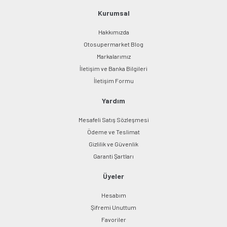
Bu ürüne benzer farklı alternatifler olmalı.
Kurumsal
Hakkımızda
Otosupermarket Blog
Markalarımız
İletişim ve Banka Bilgileri
Gönder
İletişim Formu
Yardım
Mesafeli Satış Sözleşmesi
Ödeme ve Teslimat
Gizlilik ve Güvenlik
Garanti Şartları
Üyeler
Hesabım
Şifremi Unuttum
Favoriler