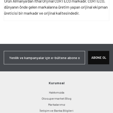
Ürün Almanya'dan İthal Orijinal CORTECO markadır. CORTECO,
dünyanın önde gelen markalarına üretim yapan orijinal ekipman
üreticisi bir markadır ve orijinal kalitesindedir.
Bu ürünün fiyat bilgisi, resim, ürün açıklamalarında ve diğer
konularda yetersiz gördüğünüz noktaları öneri formunu kullanarak
Bu ürüne ilk yorumu siz yapın!
tarafımıza iletebilirsiniz.
Görüş ve önerileriniz için teşekkür ederiz.
Yorum Yaz
Ürün resmi kalitesiz, bozuk veya görüntülenemiyor.
ABONE OL
Ürün açıklamasında eksik bilgiler bulunuyor.
Ürün bilgilerinde hatalar bulunuyor.
Ürün fiyatı diğer sitelerden daha pahalı.
Bu ürüne benzer farklı alternatifler olmalı.
Kurumsal
Hakkımızda
Otosupermarket Blog
Markalarımız
İletişim ve Banka Bilgileri