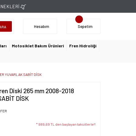
ÇENEKLERİ
Hesabım
Sepetim
ARA
ları
Motosiklet Bakım Ürünleri
Fren Hidroliği
FER YUVARLAK SABİT DİSK
ren Diski 265 mm 2008-2018
ABİT DİSK
LFER
* 989,69 TL den başlayan taksitlerle!!