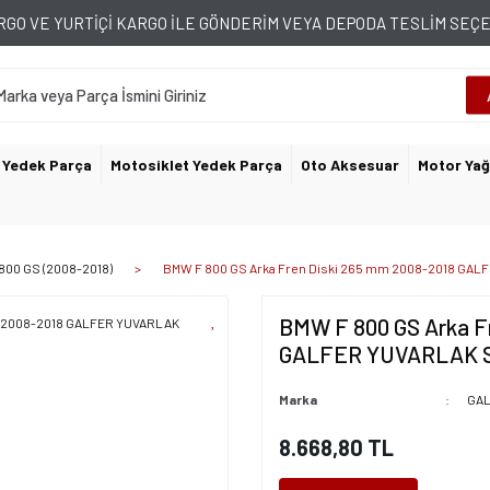
GO VE YURTİÇİ KARGO İLE GÖNDERİM VEYA DEPODA TESLİM SE
 Yedek Parça
Motosiklet Yedek Parça
Oto Aksesuar
Motor Yağ
 800 GS (2008-2018)
BMW F 800 GS Arka Fren Diski 265 mm 2008-2018 GAL
BMW F 800 GS Arka F
GALFER YUVARLAK S
Marka
GA
8.668,80 TL