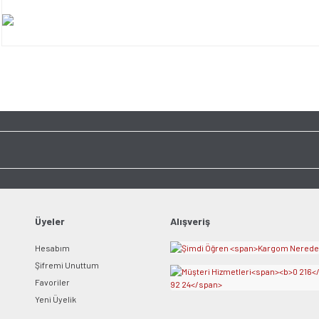
Bu ürünün fiyat bilgisi, resim, ürün açıklamalarında ve diğer konularda yet
tarafımıza iletebilirsiniz.
Bu ürüne ilk yorumu siz y
Görüş ve önerileriniz için teşekkür ederiz.
Ürün resmi kalitesiz, bozuk veya görüntülenemiyor.
Yorum Yaz
Ürün açıklamasında eksik bilgiler bulunuyor.
Ürün bilgilerinde hatalar bulunuyor.
Ürün fiyatı diğer sitelerden daha pahalı.
Bu ürüne benzer farklı alternatifler olmalı.
Üyeler
Alışveriş
Hesabım
Şifremi Unuttum
Favoriler
Yeni Üyelik
Gönder