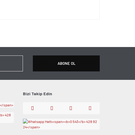
ersiz gördüğünüz noktaları öneri formunu kullanarak
apın!
ABONE OL
Bizi Takip Edin