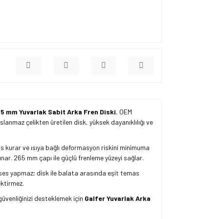
5 mm Yuvarlak Sabit Arka Fren Diski
, OEM
anmaz çelikten üretilen disk, yüksek dayanıklılığı ve
as kurar ve ısıya bağlı deformasyon riskini minimuma
 sunar. 265 mm çapı ile güçlü frenleme yüzeyi sağlar.
e ses yapmaz; disk ile balata arasında eşit temas
ektirmez.
güvenliğinizi desteklemek için
Galfer Yuvarlak Arka