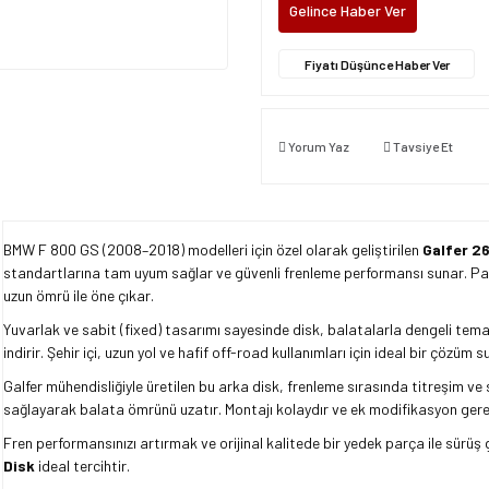
Gelince Haber Ver
Fiyatı Düşünce Haber Ver
Yorum Yaz
Tavsiye Et
BMW F 800 GS (2008–2018) modelleri için özel olarak geliştirilen
Galfer 26
standartlarına tam uyum sağlar ve güvenli frenleme performansı sunar. Pasl
uzun ömrü ile öne çıkar.
Yuvarlak ve sabit (fixed) tasarımı sayesinde disk, balatalarla dengeli tem
indirir. Şehir içi, uzun yol ve hafif off-road kullanımları için ideal bir çözüm
Galfer mühendisliğiyle üretilen bu arka disk, frenleme sırasında titreşim v
sağlayarak balata ömrünü uzatır. Montajı kolaydır ve ek modifikasyon ger
Fren performansınızı artırmak ve orijinal kalitede bir yedek parça ile sürüş 
Disk
ideal tercihtir.