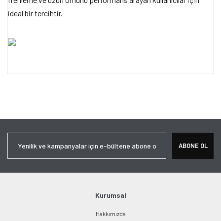
ideal bir tercihtir.
Bu ürünün fiyat bilgisi, resim, ürün açıklamalarında ve diğer
konularda yetersiz gördüğünüz noktaları öneri formunu kullanarak
Bu ürüne ilk yorumu siz yapın!
tarafımıza iletebilirsiniz.
Görüş ve önerileriniz için teşekkür ederiz.
Yorum Yaz
Ürün resmi kalitesiz, bozuk veya görüntülenemiyor.
ABONE OL
Ürün açıklamasında eksik bilgiler bulunuyor.
Ürün bilgilerinde hatalar bulunuyor.
Ürün fiyatı diğer sitelerden daha pahalı.
Bu ürüne benzer farklı alternatifler olmalı.
Kurumsal
Hakkımızda