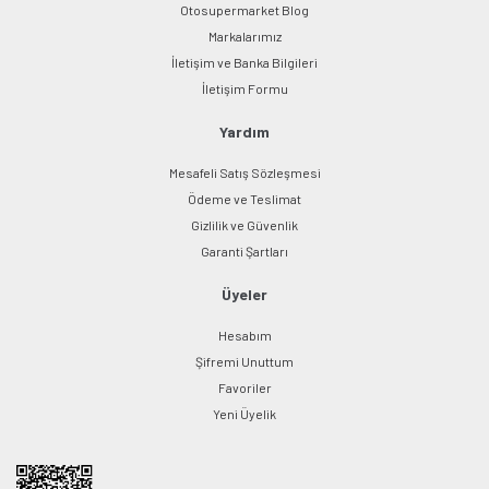
Otosupermarket Blog
Markalarımız
İletişim ve Banka Bilgileri
Gönder
İletişim Formu
Yardım
Mesafeli Satış Sözleşmesi
Ödeme ve Teslimat
Gizlilik ve Güvenlik
Garanti Şartları
Üyeler
Hesabım
Şifremi Unuttum
Favoriler
Yeni Üyelik