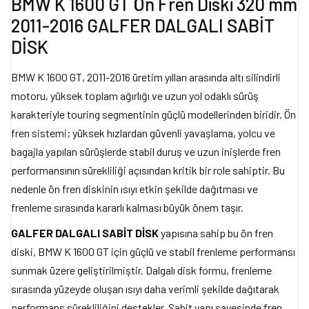
BMW K 1600 GT Ön Fren Diski 320 mm
2011-2016 GALFER DALGALI SABİT
DİSK
BMW K 1600 GT, 2011-2016 üretim yılları arasında altı silindirli
motoru, yüksek toplam ağırlığı ve uzun yol odaklı sürüş
karakteriyle touring segmentinin güçlü modellerinden biridir. Ön
fren sistemi; yüksek hızlardan güvenli yavaşlama, yolcu ve
bagajla yapılan sürüşlerde stabil duruş ve uzun inişlerde fren
performansının sürekliliği açısından kritik bir role sahiptir. Bu
nedenle ön fren diskinin ısıyı etkin şekilde dağıtması ve
frenleme sırasında kararlı kalması büyük önem taşır.
GALFER DALGALI SABİT DİSK
yapısına sahip bu ön fren
diski, BMW K 1600 GT için güçlü ve stabil frenleme performansı
sunmak üzere geliştirilmiştir. Dalgalı disk formu, frenleme
sırasında yüzeyde oluşan ısıyı daha verimli şekilde dağıtarak
performans sürekliliğini destekler. Sabit yapı sayesinde fren