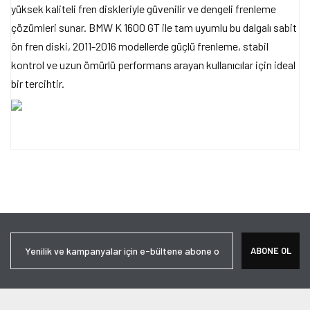
yüksek kaliteli fren diskleriyle güvenilir ve dengeli frenleme
çözümleri sunar. BMW K 1600 GT ile tam uyumlu bu dalgalı sabit
ön fren diski, 2011-2016 modellerde güçlü frenleme, stabil
kontrol ve uzun ömürlü performans arayan kullanıcılar için ideal
bir tercihtir.
Bu ürünün fiyat bilgisi, resim, ürün açıklamalarında ve diğer
konularda yetersiz gördüğünüz noktaları öneri formunu kullanarak
Bu ürüne ilk yorumu siz yapın!
tarafımıza iletebilirsiniz.
Görüş ve önerileriniz için teşekkür ederiz.
Yorum Yaz
Ürün resmi kalitesiz, bozuk veya görüntülenemiyor.
ABONE OL
Ürün açıklamasında eksik bilgiler bulunuyor.
Ürün bilgilerinde hatalar bulunuyor.
Ürün fiyatı diğer sitelerden daha pahalı.