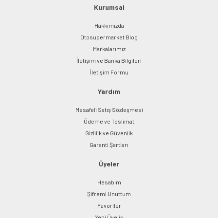
Bu ürüne benzer farklı alternatifler olmalı.
Kurumsal
Hakkımızda
Otosupermarket Blog
Markalarımız
İletişim ve Banka Bilgileri
Gönder
İletişim Formu
Yardım
Mesafeli Satış Sözleşmesi
Ödeme ve Teslimat
Gizlilik ve Güvenlik
Garanti Şartları
Üyeler
Hesabım
Şifremi Unuttum
Favoriler
Yeni Üyelik