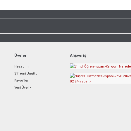
Görüş ve önerileriniz için teşekkür ederiz.
Ürün resmi kalitesiz, bozuk veya görüntülenemiyor.
Yorum Yaz
Ürün açıklamasında eksik bilgiler bulunuyor.
Ürün bilgilerinde hatalar bulunuyor.
Ürün fiyatı diğer sitelerden daha pahalı.
Bu ürüne benzer farklı alternatifler olmalı.
Üyeler
Alışveriş
Hesabım
Şifremi Unuttum
Favoriler
Yeni Üyelik
Gönder