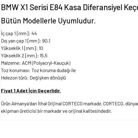
BMW X1 Serisi E84 Kasa Diferansiyel K
Bütün Modellerle Uyumludur.
İç çap 1 [mm]: 44
Dış yarı çap 1 [mm]: 90,1
Yükseklik 1 [mm]: 10
Yükseklik 2 [mm]: 15,5
Malzeme: ACM (Polyacryl-Kauçuk)
Toz koruması: Toz koruma dudağı ile
Helezon türü: Değişken dönüşlü
Fiyat 1 Adet İçin Geçerlidir.
Ürün Almanya'dan İthal Orijinal CORTECO markadır. CORTECO, dünyanı
ekipman üreticisi bir markadır ve orijinal kalitesindedir.
Bu ürünün fiyat bilgisi, resim, ürün açıklamalarında ve diğer konularda yet
tarafımıza iletebilirsiniz.
Bu ürüne ilk yorumu siz y