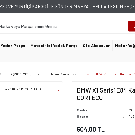
GO VE YURTİÇİ KARGO İLE GÖNDERİM VEYA DEPODA TESLİM SE
 Yedek Parça
Motosiklet Yedek Parça
Oto Aksesuar
Motor Yağ
Seri E84 (2010-2015)
Ön Takım / Arka Takım
BMW X1 Serisi E84 Kasa 
BMW X1 Serisi E84 Ka
CORTECO
Marka
CO
Havale
483
504,00 TL