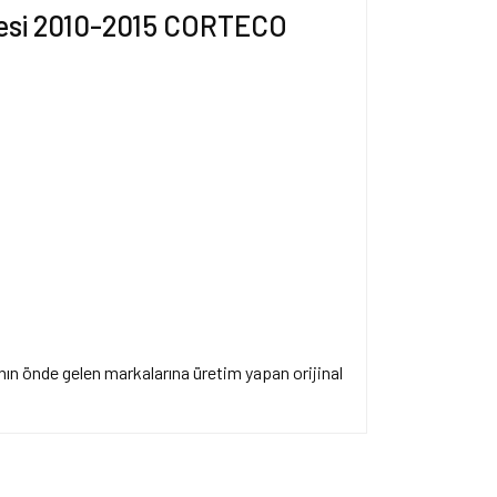
eçesi 2010-2015 CORTECO
n önde gelen markalarına üretim yapan orijinal
ersiz gördüğünüz noktaları öneri formunu kullanarak
apın!