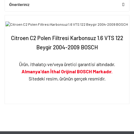
Önerileriniz
Citroen C2 Polen Filtresi Karbonsuz 1.6 VTS 122
Beygir 2004-2009 BOSCH
Ürün, ithalatçı ve/veya üretici garantisi altındadır.
Almanya'dan İthal Orijinal BOSCH Markadır.
Sitedeki resim, ürünün gerçek resmidir.
Bu ürünün fiyat bilgisi, resim, ürün açıklamalarında ve diğer
konularda yetersiz gördüğünüz noktaları öneri formunu kullanarak
Bu ürüne ilk yorumu siz yapın!
tarafımıza iletebilirsiniz.
Görüş ve önerileriniz için teşekkür ederiz.