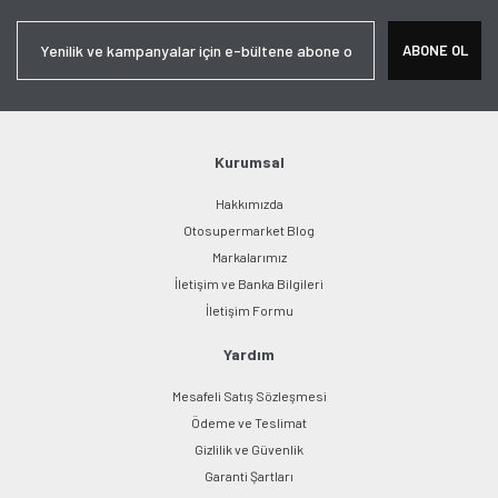
Yorum Yaz
Ürün resmi kalitesiz, bozuk veya görüntülenemiyor.
ABONE OL
Ürün açıklamasında eksik bilgiler bulunuyor.
Ürün bilgilerinde hatalar bulunuyor.
Ürün fiyatı diğer sitelerden daha pahalı.
Bu ürüne benzer farklı alternatifler olmalı.
Kurumsal
Hakkımızda
Otosupermarket Blog
Markalarımız
İletişim ve Banka Bilgileri
Gönder
İletişim Formu
Yardım
Mesafeli Satış Sözleşmesi
Ödeme ve Teslimat
Gizlilik ve Güvenlik
Garanti Şartları