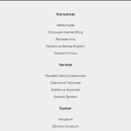
Ürün fiyatı diğer sitelerden daha pahalı.
Bu ürüne benzer farklı alternatifler olmalı.
Kurumsal
Hakkımızda
Otosupermarket Blog
Markalarımız
İletişim ve Banka Bilgileri
Gönder
İletişim Formu
Yardım
Mesafeli Satış Sözleşmesi
Ödeme ve Teslimat
Gizlilik ve Güvenlik
Garanti Şartları
Üyeler
Hesabım
Şifremi Unuttum