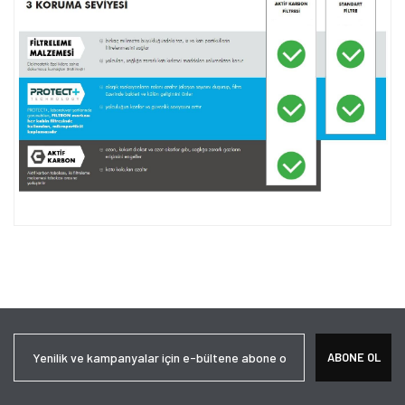
Bu ürünün fiyat bilgisi, resim, ürün açıklamalarında ve diğer
konularda yetersiz gördüğünüz noktaları öneri formunu kullanarak
Bu ürüne ilk yorumu siz yapın!
tarafımıza iletebilirsiniz.
Görüş ve önerileriniz için teşekkür ederiz.
Yorum Yaz
Ürün resmi kalitesiz, bozuk veya görüntülenemiyor.
ABONE OL
Ürün açıklamasında eksik bilgiler bulunuyor.
Ürün bilgilerinde hatalar bulunuyor.