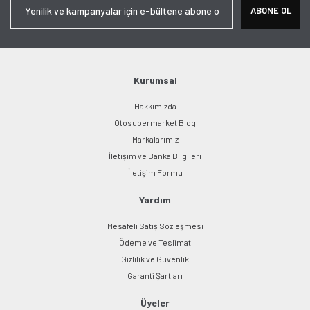
Ürün resmi kalitesiz, bozuk veya görüntülenemiyor.
ABONE OL
Ürün açıklamasında eksik bilgiler bulunuyor.
Ürün bilgilerinde hatalar bulunuyor.
Ürün fiyatı diğer sitelerden daha pahalı.
Bu ürüne benzer farklı alternatifler olmalı.
Kurumsal
Hakkımızda
Otosupermarket Blog
Markalarımız
İletişim ve Banka Bilgileri
Gönder
İletişim Formu
Yardım
Mesafeli Satış Sözleşmesi
Ödeme ve Teslimat
Gizlilik ve Güvenlik
Garanti Şartları
Üyeler