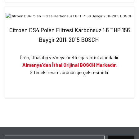
Citroen DS4 Polen Filtresi Karbonsuz 1.6 THP 156
Beygir 2011-2015 BOSCH
Ürün, ithalatçı ve/veya üretici garantisi altındadır.
Almanya'dan İthal Orijinal BOSCH Markadır.
Sitedeki resim, ürünün gerçek resmidir.
Bu ürünün fiyat bilgisi, resim, ürün açıklamalarında ve diğer
konularda yetersiz gördüğünüz noktaları öneri formunu kullanarak
Bu ürüne ilk yorumu siz yapın!
tarafımıza iletebilirsiniz.
Görüş ve önerileriniz için teşekkür ederiz.
Yorum Yaz