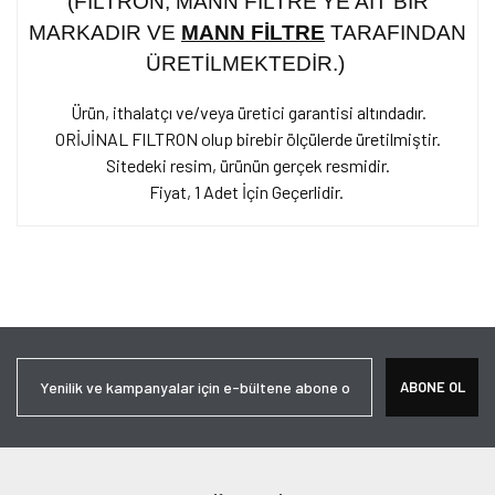
(FILTRON, MANN FİLTRE'YE AİT BİR
MARKADIR VE
MANN FİLTRE
TARAFINDAN
ÜRETİLMEKTEDİR.)
Ürün, ithalatçı ve/veya üretici garantisi altındadır.
ORİJİNAL FILTRON olup birebir ölçülerde üretilmiştir.
Sitedeki resim, ürünün gerçek resmidir.
Fiyat,
1 Adet İçin Geçerlidir.
Bu ürünün fiyat bilgisi, resim, ürün açıklamalarında ve diğer
konularda yetersiz gördüğünüz noktaları öneri formunu kullanarak
Bu ürüne ilk yorumu siz yapın!
tarafımıza iletebilirsiniz.
Görüş ve önerileriniz için teşekkür ederiz.
Yorum Yaz
Ürün resmi kalitesiz, bozuk veya görüntülenemiyor.
ABONE OL
Ürün açıklamasında eksik bilgiler bulunuyor.
Ürün bilgilerinde hatalar bulunuyor.
Ürün fiyatı diğer sitelerden daha pahalı.
Bu ürüne benzer farklı alternatifler olmalı.