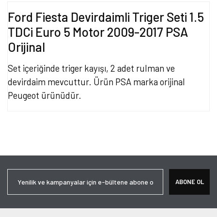
Ford Fiesta Devirdaimli Triger Seti 1.5
TDCi Euro 5 Motor 2009-2017 PSA
Orijinal
Set içeriğinde triger kayışı, 2 adet rulman ve
devirdaim mevcuttur. Ürün PSA marka orijinal
Peugeot ürünüdür.
Bu ürünün fiyat bilgisi, resim, ürün açıklamalarında ve diğer
konularda yetersiz gördüğünüz noktaları öneri formunu kullanarak
Bu ürüne ilk yorumu siz yapın!
tarafımıza iletebilirsiniz.
Görüş ve önerileriniz için teşekkür ederiz.
Yorum Yaz
Ürün resmi kalitesiz, bozuk veya görüntülenemiyor.
ABONE OL
Ürün açıklamasında eksik bilgiler bulunuyor.
Ürün bilgilerinde hatalar bulunuyor.
Ürün fiyatı diğer sitelerden daha pahalı.