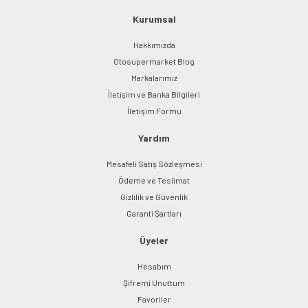
Bu ürüne benzer farklı alternatifler olmalı.
Kurumsal
Hakkımızda
Otosupermarket Blog
Markalarımız
İletişim ve Banka Bilgileri
Gönder
İletişim Formu
Yardım
Mesafeli Satış Sözleşmesi
Ödeme ve Teslimat
Gizlilik ve Güvenlik
Garanti Şartları
Üyeler
Hesabım
Şifremi Unuttum
Favoriler