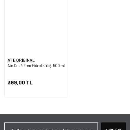
Ürün resmi kalitesiz, bozuk veya görüntülenemiyor.
Ürün açıklamasında eksik bilgiler bulunuyor.
Ürün bilgilerinde hatalar bulunuyor.
Ürün fiyatı diğer sitelerden daha pahalı.
Bu ürüne benzer farklı alternatifler olmalı.
ATE ORIGINAL
Ate Dot 4 Fren Hidrolik Yağı 500 ml
Gönder
399,00 TL
ABONE OL