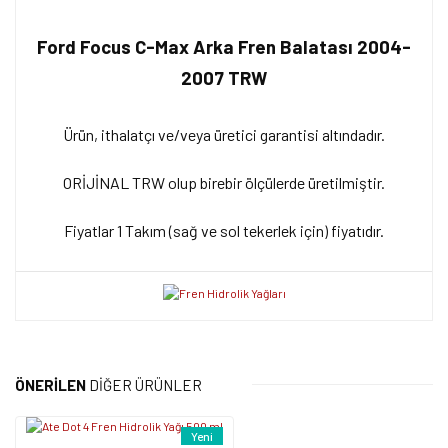
Ford Focus C-Max Arka Fren Balatası 2004-
2007 TRW
Ürün, ithalatçı ve/veya üretici garantisi altındadır.
ORİJİNAL TRW olup birebir ölçülerde üretilmiştir.
Fiyatlar 1 Takım (sağ ve sol tekerlek için) fiyatıdır.
Bu ürünün fiyat bilgisi, resim, ürün açıklamalarında ve diğer
konularda yetersiz gördüğünüz noktaları öneri formunu kullanarak
Bu ürüne ilk yorumu siz yapın!
tarafımıza iletebilirsiniz.
ÖNERİLEN
DİĞER ÜRÜNLER
Görüş ve önerileriniz için teşekkür ederiz.
Yorum Yaz
Yeni