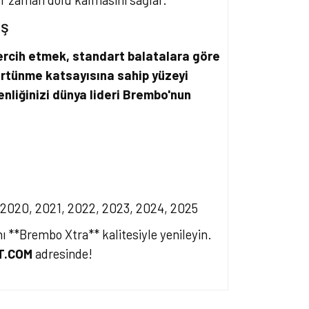
üş
rcih etmek, standart balatalara göre
ürtünme katsayısına sahip yüzeyi
enliğinizi dünya lideri Brembo'nun
, 2020, 2021, 2022, 2023, 2024, 2025
 **Brembo Xtra** kalitesiyle yenileyin.
T.COM
adresinde!
ersiz gördüğünüz noktaları öneri formunu kullanarak