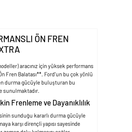
RMANSLI ÖN FREN
 XTRA
odeller) aracınız için yüksek performans
Ön Fren Balatası**. Ford'un bu çok yönlü
len durma gücüyle buluşturan bu
e sunulmaktadır.
in Frenleme ve Dayanıklılık
isinin sunduğu kararlı durma gücüyle
ya karşı dirençli yapısı sayesinde
r zaman dolu kalmasını sağlar.