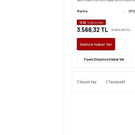
Marka
BR
%10
indirimde
3.568,32 TL
3.964,80 TL
Gelince Haber Ver
Fiyatı Düşünce Haber Ver
Yorum Yaz
Tavsiye Et