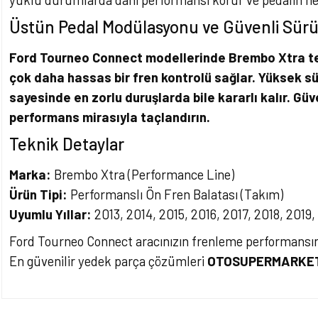
Üstün Pedal Modülasyonu ve Güvenli Sür
Ford Tourneo Connect modellerinde Brembo Xtra te
çok daha hassas bir fren kontrolü sağlar. Yüksek s
sayesinde en zorlu duruşlarda bile kararlı kalır. Güv
performans mirasıyla taçlandırın.
Teknik Detaylar
Marka:
Brembo Xtra (Performance Line)
Ürün Tipi:
Performanslı Ön Fren Balatası (Takım)
Uyumlu Yıllar:
2013, 2014, 2015, 2016, 2017, 2018, 2019
Ford Tourneo Connect aracınızın frenleme performansını
En güvenilir yedek parça çözümleri
OTOSUPERMARKE
Bu ürünün fiyat bilgisi, resim, ürün açıklamalarında ve diğer konularda yet