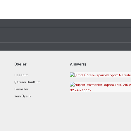
tarafımıza iletebilirsiniz.
Bu ürüne ilk yorumu siz y
Görüş ve önerileriniz için teşekkür ederiz.
Ürün resmi kalitesiz, bozuk veya görüntülenemiyor.
Yorum Yaz
Ürün açıklamasında eksik bilgiler bulunuyor.
Ürün bilgilerinde hatalar bulunuyor.
Ürün fiyatı diğer sitelerden daha pahalı.
Bu ürüne benzer farklı alternatifler olmalı.
Üyeler
Alışveriş
Hesabım
Şifremi Unuttum
Favoriler
Yeni Üyelik
Gönder