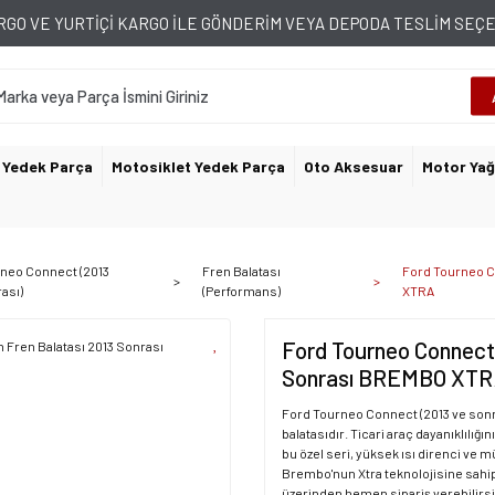
GO VE YURTİÇİ KARGO İLE GÖNDERİM VEYA DEPODA TESLİM SE
 Yedek Parça
Motosiklet Yedek Parça
Oto Aksesuar
Motor Yağ
neo Connect (2013
Fren Balatası
Ford Tourneo C
ası)
(Performans)
XTRA
Ford Tourneo Connect 
Sonrası BREMBO XT
Ford Tourneo Connect (2013 ve sonra
balatasıdır. Ticari araç dayanıklılı
bu özel seri, yüksek ısı direnci ve
Brembo'nun Xtra teknolojisine sa
üzerinden hemen sipariş verebilirsi