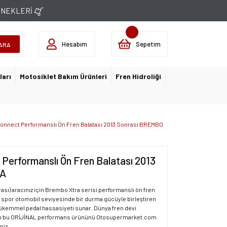
ÇENEKLERİ
Hesabım
Sepetim
ARA
ları
Motosiklet Bakım Ürünleri
Fren Hidroliği
onnect Performanslı Ön Fren Balatası 2013 Sonrası BREMBO
Performanslı Ön Fren Balatası 2013
RA
sı) aracınız için Brembo Xtra serisi performanslı ön fren
ğını spor otomobil seviyesinde bir durma gücüyle birleştiren
 mükemmel pedal hassasiyeti sunar. Dünya fren devi
hip bu ORİJİNAL performans ürününü Otosupermarket.com
niz.