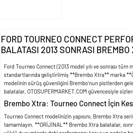
FORD TOURNEO CONNECT PERFO
BALATASI 2013 SONRASI BREMBO
Ford Tourneo Connect (2013 model yılı ve sonrası tüm m
standartlarında geliştirilmiş **Brembo Xtra** marka **
modelinin sürüş güvenliğini Brembo'nun pistlerden ge
balatalar, OTOSUPERMARKET.COM güvencesiyle sizler
Brembo Xtra: Tourneo Connect İçin Kesk
Tourneo Connect modelinizin yapısını, Brembo Xtra ser
tamamlayın. **ORİJİNAL** Brembo Xtra balatalar, ısınma
yüklü durumlarda dahi performansı korur ve pedalın he