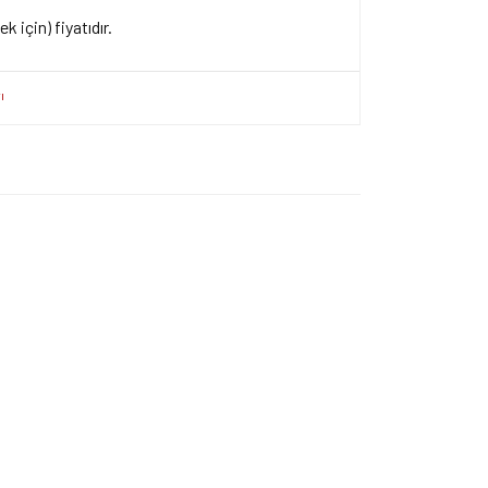
k için) fiyatıdır.
ersiz gördüğünüz noktaları öneri formunu kullanarak
apın!