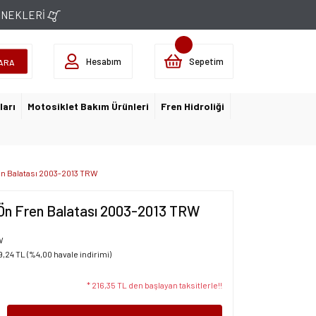
ÇENEKLERİ
Hesabım
Sepetim
ARA
ları
Motosiklet Bakım Ürünleri
Fren Hidroliği
en Balatası 2003-2013 TRW
 Ön Fren Balatası 2003-2013 TRW
W
9,24 TL (%4,00 havale indirimi)
* 216,35 TL den başlayan taksitlerle!!