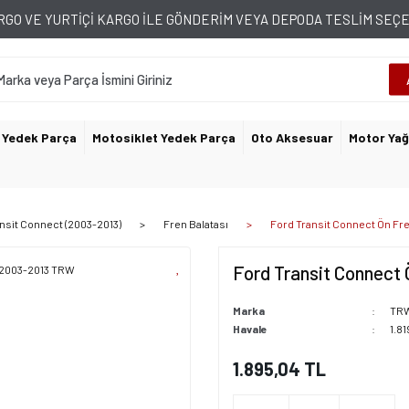
GO VE YURTİÇİ KARGO İLE GÖNDERİM VEYA DEPODA TESLİM SE
 Yedek Parça
Motosiklet Yedek Parça
Oto Aksesuar
Motor Yağ
nsit Connect (2003-2013)
Fren Balatası
Ford Transit Connect Ön Fr
Ford Transit Connect
Marka
TR
Havale
1.81
1.895,04 TL