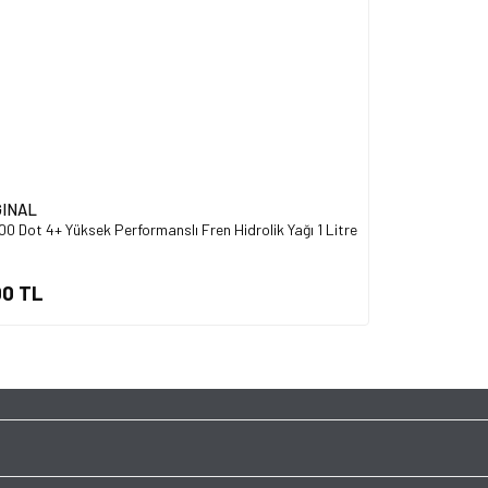
Gönder
GINAL
0 Dot 4+ Yüksek Performanslı Fren Hidrolik Yağı 1 Litre
00 TL