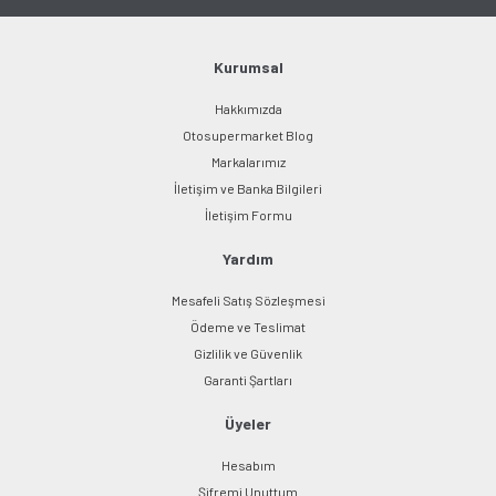
Ürün bilgilerinde hatalar bulunuyor.
Ürün fiyatı diğer sitelerden daha pahalı.
Bu ürüne benzer farklı alternatifler olmalı.
Kurumsal
Hakkımızda
Otosupermarket Blog
Markalarımız
İletişim ve Banka Bilgileri
Gönder
İletişim Formu
Yardım
Mesafeli Satış Sözleşmesi
Ödeme ve Teslimat
Gizlilik ve Güvenlik
Garanti Şartları
Üyeler
Hesabım
Şifremi Unuttum