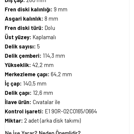
Fren diski kalınlığı:
9 mm
Asgari kalınlık:
8 mm
Fren diski türü:
Dolu
Üst yüzey:
Kaplamalı
Delik sayısı:
5
Delik çemberi:
114,3 mm
Yükseklik:
42,2 mm
Merkezleme çapı:
64,2 mm
İç çap:
140,5 mm
Delik çapı:
12,6 mm
İlave ürün:
Cıvatalar ile
Kontrol işareti:
E1 90R-02C0165/0664
Miktar:
2 adet (arka disk takımı)
Ne İşe Yarar? Neden Önemlidir?