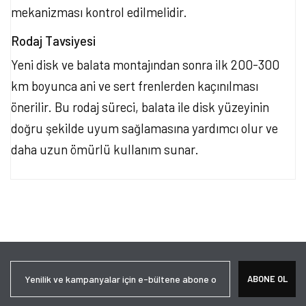
mekanizması kontrol edilmelidir.
Rodaj Tavsiyesi
Yeni disk ve balata montajından sonra ilk 200-300
km boyunca ani ve sert frenlerden kaçınılması
önerilir. Bu rodaj süreci, balata ile disk yüzeyinin
doğru şekilde uyum sağlamasına yardımcı olur ve
daha uzun ömürlü kullanım sunar.
Bu ürünün fiyat bilgisi, resim, ürün açıklamalarında ve diğer
konularda yetersiz gördüğünüz noktaları öneri formunu kullanarak
Bu ürüne ilk yorumu siz yapın!
tarafımıza iletebilirsiniz.
Görüş ve önerileriniz için teşekkür ederiz.
Yorum Yaz
Ürün resmi kalitesiz, bozuk veya görüntülenemiyor.
ABONE OL
Ürün açıklamasında eksik bilgiler bulunuyor.