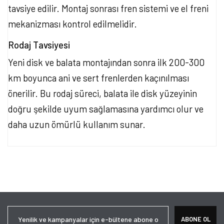
tavsiye edilir. Montaj sonrası fren sistemi ve el freni
mekanizması kontrol edilmelidir.
Rodaj Tavsiyesi
Yeni disk ve balata montajından sonra ilk 200-300
km boyunca ani ve sert frenlerden kaçınılması
önerilir. Bu rodaj süreci, balata ile disk yüzeyinin
doğru şekilde uyum sağlamasına yardımcı olur ve
daha uzun ömürlü kullanım sunar.
Bu ürünün fiyat bilgisi, resim, ürün açıklamalarında ve diğer
konularda yetersiz gördüğünüz noktaları öneri formunu kullanarak
Bu ürüne ilk yorumu siz yapın!
tarafımıza iletebilirsiniz.
Görüş ve önerileriniz için teşekkür ederiz.
Yorum Yaz
Ürün resmi kalitesiz, bozuk veya görüntülenemiyor.
ABONE OL