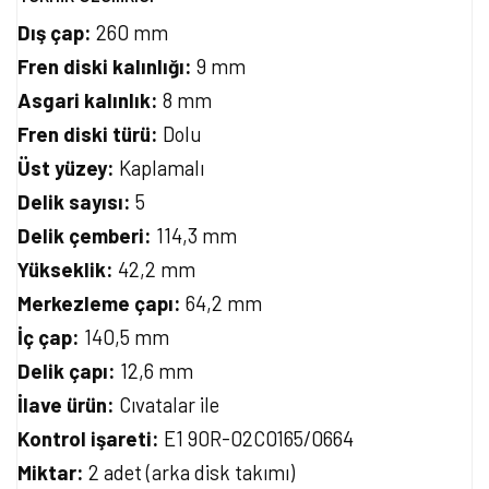
Dış çap:
260 mm
Fren diski kalınlığı:
9 mm
Asgari kalınlık:
8 mm
Fren diski türü:
Dolu
Üst yüzey:
Kaplamalı
Delik sayısı:
5
Delik çemberi:
114,3 mm
Yükseklik:
42,2 mm
Merkezleme çapı:
64,2 mm
İç çap:
140,5 mm
Delik çapı:
12,6 mm
İlave ürün:
Cıvatalar ile
Kontrol işareti:
E1 90R-02C0165/0664
Miktar:
2 adet (arka disk takımı)