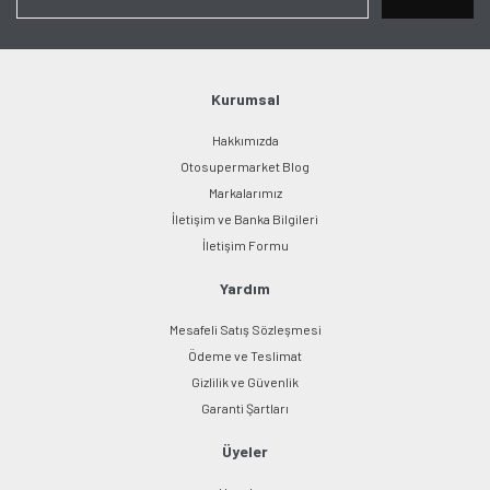
Ürün açıklamasında eksik bilgiler bulunuyor.
Ürün bilgilerinde hatalar bulunuyor.
Ürün fiyatı diğer sitelerden daha pahalı.
Bu ürüne benzer farklı alternatifler olmalı.
Kurumsal
Hakkımızda
Otosupermarket Blog
Markalarımız
İletişim ve Banka Bilgileri
Gönder
İletişim Formu
Yardım
Mesafeli Satış Sözleşmesi
Ödeme ve Teslimat
Gizlilik ve Güvenlik
Garanti Şartları
Üyeler