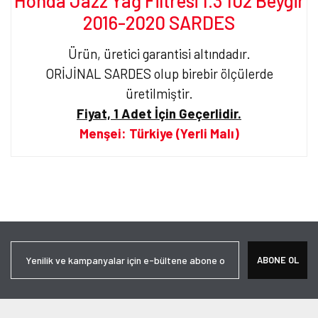
Honda Jazz Yağ Filtresi 1.3 102 Beygir
2016-2020 SARDES
Ürün, üretici garantisi altındadır.
ORİJİNAL SARDES olup birebir ölçülerde
üretilmiştir.
Fiyat, 1 Adet İçin Geçerlidir.
Menşei: Türkiye (Yerli Malı)
Bu ürünün fiyat bilgisi, resim, ürün açıklamalarında ve diğer
konularda yetersiz gördüğünüz noktaları öneri formunu kullanarak
Bu ürüne ilk yorumu siz yapın!
tarafımıza iletebilirsiniz.
Görüş ve önerileriniz için teşekkür ederiz.
Yorum Yaz
Ürün resmi kalitesiz, bozuk veya görüntülenemiyor.
ABONE OL
Ürün açıklamasında eksik bilgiler bulunuyor.
Ürün bilgilerinde hatalar bulunuyor.
Ürün fiyatı diğer sitelerden daha pahalı.