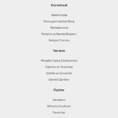
Bu ürüne benzer farklı alternatifler olmalı.
Kurumsal
Hakkımızda
Otosupermarket Blog
Markalarımız
İletişim ve Banka Bilgileri
Gönder
İletişim Formu
Yardım
Mesafeli Satış Sözleşmesi
Ödeme ve Teslimat
Gizlilik ve Güvenlik
Garanti Şartları
Üyeler
Hesabım
Şifremi Unuttum
Favoriler