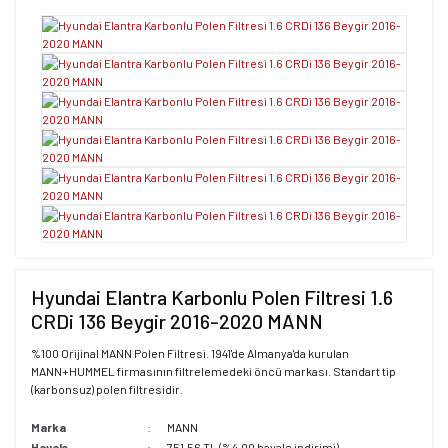
Hyundai Elantra Karbonlu Polen Filtresi 1.6
CRDi 136 Beygir 2016-2020 MANN
%100 Orijinal MANN Polen Filtresi. 1941'de Almanya'da kurulan
MANN+HUMMEL firmasının filtrelemedeki öncü markası. Standart tip
(karbonsuz) polen filtresidir.
Marka
MANN
Havale
751,56 TL (%4,00 havale indirimi)