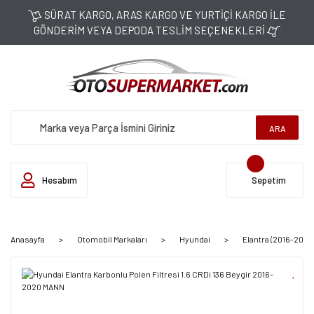
SÜRAT KARGO, ARAS KARGO VE YURTİÇİ KARGO İLE
GÖNDERİM VEYA DEPODA TESLİM SEÇENEKLERİ
ARA
Hesabım
Sepetim
Anasayfa
Otomobil Markaları
Hyundai
Elantra (2016-2020