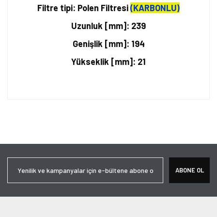
Filtre tipi: Polen Filtresi
(KARBONLU)
Uzunluk [mm]: 239
Genişlik [mm]: 194
Yükseklik [mm]: 21
Bu ürünün fiyat bilgisi, resim, ürün açıklamalarında ve diğer
konularda yetersiz gördüğünüz noktaları öneri formunu kullanarak
Bu ürüne ilk yorumu siz yapın!
tarafımıza iletebilirsiniz.
Görüş ve önerileriniz için teşekkür ederiz.
Yorum Yaz
Ürün resmi kalitesiz, bozuk veya görüntülenemiyor.
ABONE OL
Ürün açıklamasında eksik bilgiler bulunuyor.
Ürün bilgilerinde hatalar bulunuyor.
Ürün fiyatı diğer sitelerden daha pahalı.