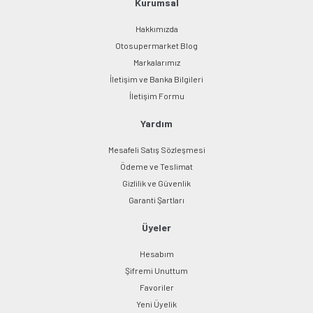
Bu ürüne benzer farklı alternatifler olmalı.
Kurumsal
Hakkımızda
Otosupermarket Blog
Markalarımız
İletişim ve Banka Bilgileri
Gönder
İletişim Formu
Yardım
Mesafeli Satış Sözleşmesi
Ödeme ve Teslimat
Gizlilik ve Güvenlik
Garanti Şartları
Üyeler
Hesabım
Şifremi Unuttum
Favoriler
Yeni Üyelik