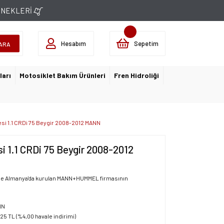
ÇENEKLERİ
Hesabım
Sepetim
ARA
ları
Motosiklet Bakım Ürünleri
Fren Hidroliği
resi 1.1 CRDi 75 Beygir 2008-2012 MANN
si 1.1 CRDi 75 Beygir 2008-2012
41'de Almanya'da kurulan MANN+HUMMEL firmasının
NN
,25 TL (%4,00 havale indirimi)