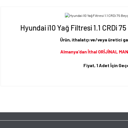
Hyundai i10 Yağ Filtresi 1.1 CRDi 
Ürün, ithalatçı ve/veya üretici ga
Almanya'dan İthal ORİJİNAL MAN
Fiyat, 1 Adet İçin Geçe
Bu ürünün fiyat bilgisi, resim, ürün açıklamalarında ve diğer konularda yet
tarafımıza iletebilirsiniz.
Bu ürüne ilk yorumu siz y
Görüş ve önerileriniz için teşekkür ederiz.
Ürün resmi kalitesiz, bozuk veya görüntülenemiyor.
Yorum Yaz
Ürün açıklamasında eksik bilgiler bulunuyor.