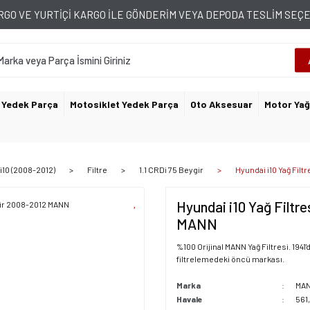
GO VE YURTİÇİ KARGO İLE GÖNDERİM VEYA DEPODA TESLİM SE
 Yedek Parça
Motosiklet Yedek Parça
Oto Aksesuar
Motor Yağ
i10 (2008-2012)
Filtre
1.1 CRDi 75 Beygir
Hyundai i10 Yağ Filt
Hyundai i10 Yağ Filtre
MANN
%100 Orijinal MANN Yağ Filtresi. 19
filtrelemedeki öncü markası.
Marka
MA
Havale
561