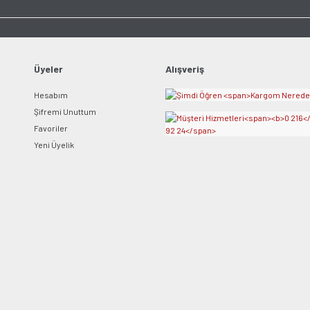
Ürün bilgilerinde hatalar bulunuyor.
Ürün fiyatı diğer sitelerden daha pahalı.
Bu ürüne benzer farklı alternatifler olmalı.
Üyeler
Alışveriş
Hesabım
Şifremi Unuttum
Favoriler
Yeni Üyelik
Gönder