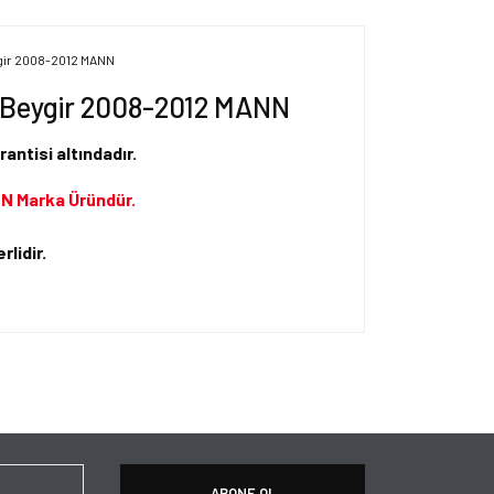
75 Beygir 2008-2012 MANN
rantisi altındadır.
N Marka Üründür.
rlidir.
ersiz gördüğünüz noktaları öneri formunu kullanarak
apın!
ABONE OL