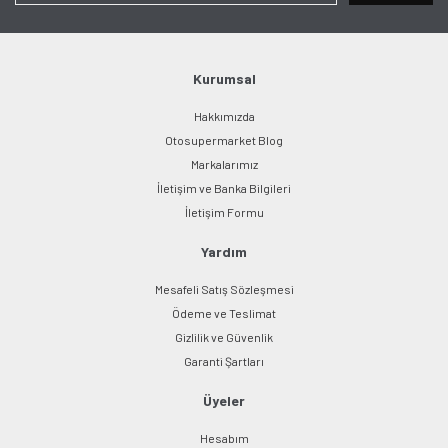
Ürün bilgilerinde hatalar bulunuyor.
Ürün fiyatı diğer sitelerden daha pahalı.
Bu ürüne benzer farklı alternatifler olmalı.
Kurumsal
Hakkımızda
Otosupermarket Blog
Markalarımız
İletişim ve Banka Bilgileri
Gönder
İletişim Formu
Yardım
Mesafeli Satış Sözleşmesi
Ödeme ve Teslimat
Gizlilik ve Güvenlik
Garanti Şartları
Üyeler
Hesabım