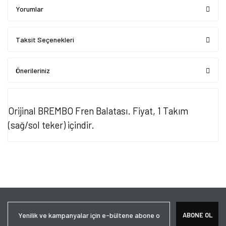
Yorumlar
Taksit Seçenekleri
Önerileriniz
Orijinal BREMBO Fren Balatası. Fiyat, 1 Takım
(sağ/sol teker) içindir.
Bu ürünün fiyat bilgisi, resim, ürün açıklamalarında ve diğer
konularda yetersiz gördüğünüz noktaları öneri formunu kullanarak
Bu ürüne ilk yorumu siz yapın!
tarafımıza iletebilirsiniz.
Görüş ve önerileriniz için teşekkür ederiz.
Yorum Yaz
Ürün resmi kalitesiz, bozuk veya görüntülenemiyor.
ABONE OL
Ürün açıklamasında eksik bilgiler bulunuyor.