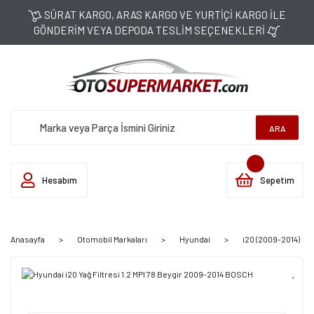
SÜRAT KARGO, ARAS KARGO VE YURTİÇİ KARGO İLE
GÖNDERİM VEYA DEPODA TESLİM SEÇENEKLERİ
ARA
Hesabım
Sepetim
Anasayfa
Otomobil Markaları
Hyundai
i20 (2009-2014)