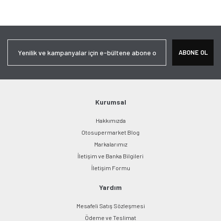
konularda yetersiz gördüğünüz noktaları öneri formunu kullanarak
Bu ürüne ilk yorumu siz yapın!
tarafımıza iletebilirsiniz.
Görüş ve önerileriniz için teşekkür ederiz.
Yorum Yaz
Ürün resmi kalitesiz, bozuk veya görüntülenemiyor.
ABONE OL
Ürün açıklamasında eksik bilgiler bulunuyor.
Ürün bilgilerinde hatalar bulunuyor.
Ürün fiyatı diğer sitelerden daha pahalı.
Bu ürüne benzer farklı alternatifler olmalı.
Kurumsal
Hakkımızda
Otosupermarket Blog
Markalarımız
İletişim ve Banka Bilgileri
Gönder
İletişim Formu
Yardım
Mesafeli Satış Sözleşmesi
Ödeme ve Teslimat