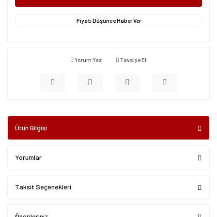
Fiyatı Düşünce Haber Ver
Yorum Yaz
Tavsiye Et
Ürün Bilgisi
Yorumlar
Taksit Seçenekleri
Önerileriniz