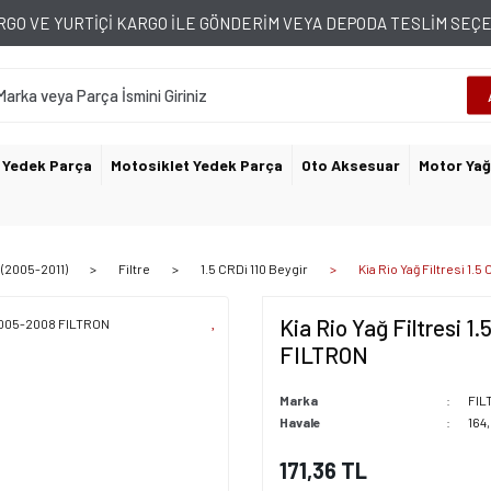
GO VE YURTİÇİ KARGO İLE GÖNDERİM VEYA DEPODA TESLİM SE
 Yedek Parça
Motosiklet Yedek Parça
Oto Aksesuar
Motor Yağ
 (2005-2011)
Filtre
1.5 CRDi 110 Beygir
Kia Rio Yağ Filtresi 1
Kia Rio Yağ Filtresi 1
FILTRON
Marka
FIL
Havale
164,
171,36 TL