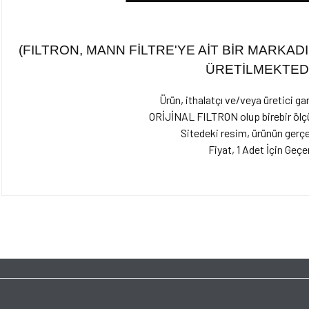
(FILTRON, MANN FİLTRE'YE AİT BİR MARKAD
ÜRETİLMEKTED
Ürün, ithalatçı ve/veya üretici gar
ORİJİNAL FILTRON olup birebir ölçül
Sitedeki resim, ürünün gerçe
Fiyat,
1 Adet İçin Geçer
Bu ürünün fiyat bilgisi, resim, ürün açıklamalarında ve diğer konularda yet
tarafımıza iletebilirsiniz.
Bu ürüne ilk yorumu siz y
Görüş ve önerileriniz için teşekkür ederiz.
Ürün resmi kalitesiz, bozuk veya görüntülenemiyor.
Yorum Yaz
Ürün açıklamasında eksik bilgiler bulunuyor.