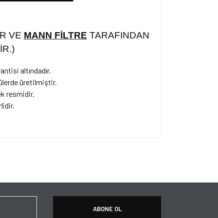
IR VE
MANN FİLTRE
TARAFINDAN
İR.)
antisi altındadır.
erde üretilmiştir.
k resmidir.
lidir.
ersiz gördüğünüz noktaları öneri formunu kullanarak
apın!
ABONE OL