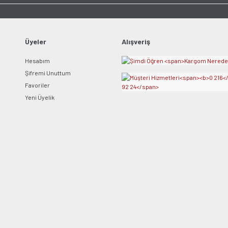
Ürün bilgilerinde hatalar bulunuyor.
Ürün fiyatı diğer sitelerden daha pahalı.
Bu ürüne benzer farklı alternatifler olmalı.
Üyeler
Alışveriş
Hesabım
Şifremi Unuttum
Favoriler
Yeni Üyelik
Gönder