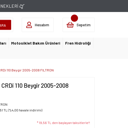
ÇENEKLERİ
Hesabım
Sepetim
ARA
ları
Motosiklet Bakım Ürünleri
Fren Hidroliği
.5 CRDi 110 Beygir 2005-2008 FILTRON
.5 CRDi 110 Beygir 2005-2008
TRON
51 TL (%4,00 havale indirimi)
* 19,56 TL den başlayan taksitlerle!!