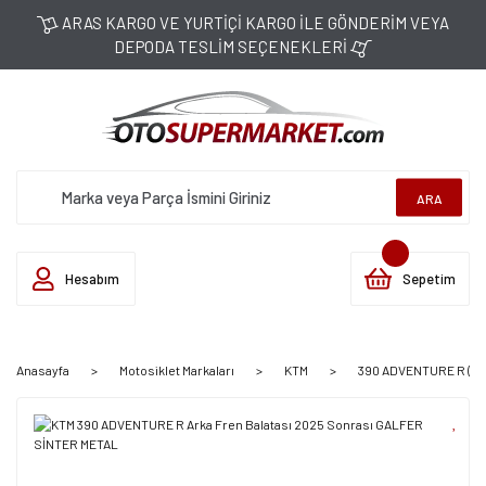
ARAS KARGO VE YURTİÇİ KARGO İLE GÖNDERİM VEYA
DEPODA TESLİM SEÇENEKLERİ
ARA
Hesabım
Sepetim
Anasayfa
Motosiklet Markaları
KTM
390 ADVENTURE R (202