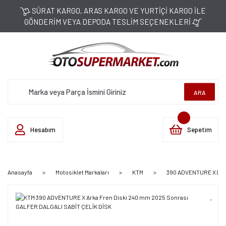
SÜRAT KARGO, ARAS KARGO VE YURTİÇİ KARGO İLE
GÖNDERİM VEYA DEPODA TESLİM SEÇENEKLERİ
ARA
Hesabım
Sepetim
Anasayfa
Motosiklet Markaları
KTM
390 ADVENTURE X (202