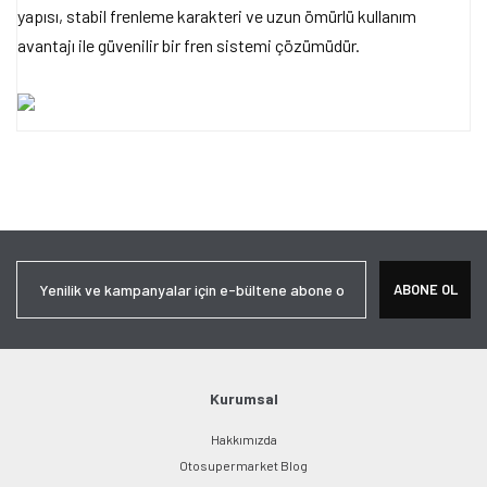
yapısı, stabil frenleme karakteri ve uzun ömürlü kullanım
avantajı ile güvenilir bir fren sistemi çözümüdür.
Bu ürünün fiyat bilgisi, resim, ürün açıklamalarında ve diğer
konularda yetersiz gördüğünüz noktaları öneri formunu kullanarak
Bu ürüne ilk yorumu siz yapın!
tarafımıza iletebilirsiniz.
Görüş ve önerileriniz için teşekkür ederiz.
Yorum Yaz
Ürün resmi kalitesiz, bozuk veya görüntülenemiyor.
ABONE OL
Ürün açıklamasında eksik bilgiler bulunuyor.
Ürün bilgilerinde hatalar bulunuyor.
Ürün fiyatı diğer sitelerden daha pahalı.
Bu ürüne benzer farklı alternatifler olmalı.
Kurumsal
Hakkımızda
Otosupermarket Blog