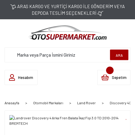
ARAS KARGO VE YURTİÇİ KARGO İLE GÖNDERİM VEYA
DEPODA TESLİM SEÇENEKLERİ
ARA
Hesabım
Sepetim
Anasayfa
Otomobil Markaları
Land Rover
Discovery 4 (20