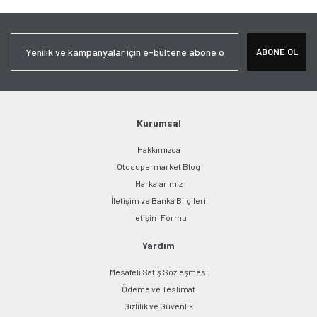
Görüş ve önerileriniz için teşekkür ederiz.
Yorum Yaz
Ürün resmi kalitesiz, bozuk veya görüntülenemiyor.
ABONE OL
Ürün açıklamasında eksik bilgiler bulunuyor.
Ürün bilgilerinde hatalar bulunuyor.
Ürün fiyatı diğer sitelerden daha pahalı.
Bu ürüne benzer farklı alternatifler olmalı.
Kurumsal
Hakkımızda
Otosupermarket Blog
Markalarımız
İletişim ve Banka Bilgileri
Gönder
İletişim Formu
Yardım
Mesafeli Satış Sözleşmesi
Ödeme ve Teslimat
Gizlilik ve Güvenlik