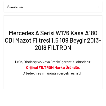
Önerileriniz
Mercedes A Serisi W176 Kasa A180
CDI Mazot Filtresi 1.5 109 Beygir 2013-
2018 FILTRON
Ürün, ithalatçı ve/veya üretici garantisi altındadır.
Orijinal FILTRON Marka Üründür.
Sitedeki resim, ürünün gerçek resmidir.
Bu ürünün fiyat bilgisi, resim, ürün açıklamalarında ve diğer
konularda yetersiz gördüğünüz noktaları öneri formunu kullanarak
Bu ürüne ilk yorumu siz yapın!
tarafımıza iletebilirsiniz.