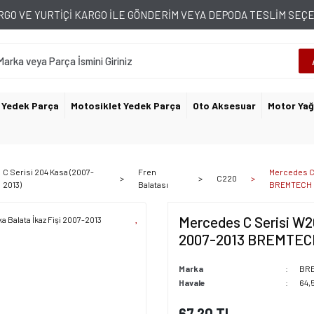
GO VE YURTİÇİ KARGO İLE GÖNDERİM VEYA DEPODA TESLİM SE
 Yedek Parça
Motosiklet Yedek Parça
Oto Aksesuar
Motor Yağ
C Serisi 204 Kasa (2007-
Fren
Mercedes C 
C220
2013)
Balatası
BREMTECH
Mercedes C Serisi W20
2007-2013 BREMTEC
Marka
BR
Havale
64,
67,20 TL