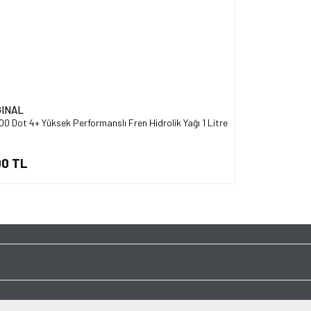
GINAL
0 Dot 4+ Yüksek Performanslı Fren Hidrolik Yağı 1 Litre
00 TL