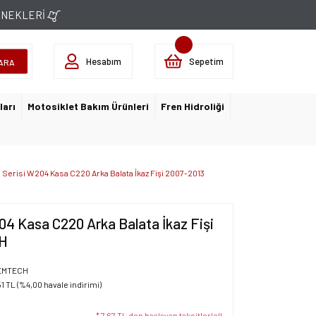
ÇENEKLERİ
Hesabım
Sepetim
ARA
ları
Motosiklet Bakım Ürünleri
Fren Hidroliği
Serisi W204 Kasa C220 Arka Balata İkaz Fişi 2007-2013
4 Kasa C220 Arka Balata İkaz Fişi
H
EMTECH
51 TL (%4,00 havale indirimi)
* 7,67 TL den başlayan taksitlerle!!