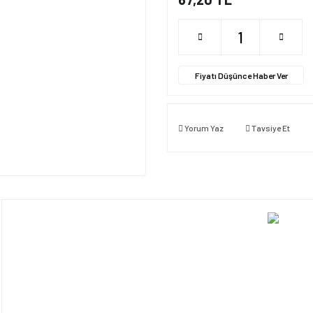
Fiyatı Düşünce Haber Ver
Yorum Yaz
Tavsiye Et
Bu ürünün fiyat bilgisi, resim, ürün açıklamalarında ve diğer konularda yet
tarafımıza iletebilirsiniz.
Bu ürüne ilk yorumu siz y
Görüş ve önerileriniz için teşekkür ederiz.