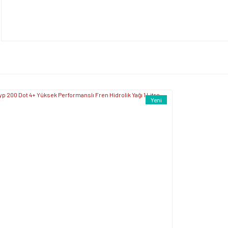
Ürün resmi kalitesiz, bozuk veya görüntülenemiyor.
Yorum Yaz
Ürün açıklamasında eksik bilgiler bulunuyor.
Ürün bilgilerinde hatalar bulunuyor.
Ürün fiyatı diğer sitelerden daha pahalı.
Bu ürüne benzer farklı alternatifler olmalı.
Yeni
Gönder