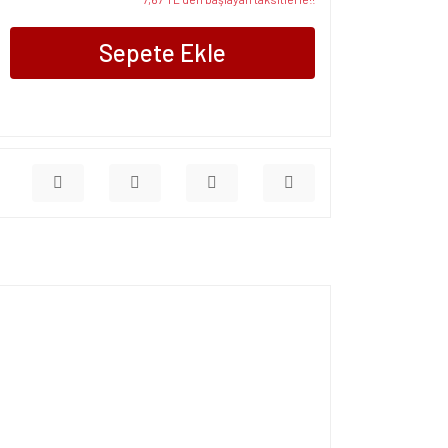
Sepete Ekle
ersiz gördüğünüz noktaları öneri formunu kullanarak
apın!