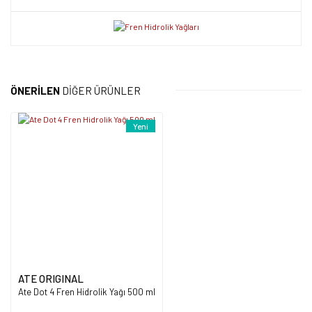
Bu ürünün fiyat bilgisi, resim, ürün açıklamalarında ve diğer
konularda yetersiz gördüğünüz noktaları öneri formunu kullanarak
Bu ürüne ilk yorumu siz yapın!
tarafımıza iletebilirsiniz.
ÖNERİLEN
DİĞER ÜRÜNLER
Görüş ve önerileriniz için teşekkür ederiz.
Yorum Yaz
Yeni
Ürün resmi kalitesiz, bozuk veya görüntülenemiyor.
Ürün açıklamasında eksik bilgiler bulunuyor.
Ürün bilgilerinde hatalar bulunuyor.
Ürün fiyatı diğer sitelerden daha pahalı.
Bu ürüne benzer farklı alternatifler olmalı.
ATE ORIGINAL
Ate Dot 4 Fren Hidrolik Yağı 500 ml
Gönder