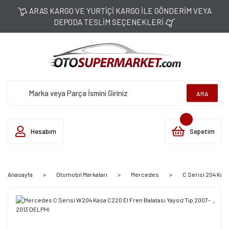
ARAS KARGO VE YURTİÇİ KARGO İLE GÖNDERİM VEYA
DEPODA TESLİM SEÇENEKLERİ
ARA
Hesabım
Sepetim
Anasayfa
Otomobil Markaları
Mercedes
C Serisi 204 Kas