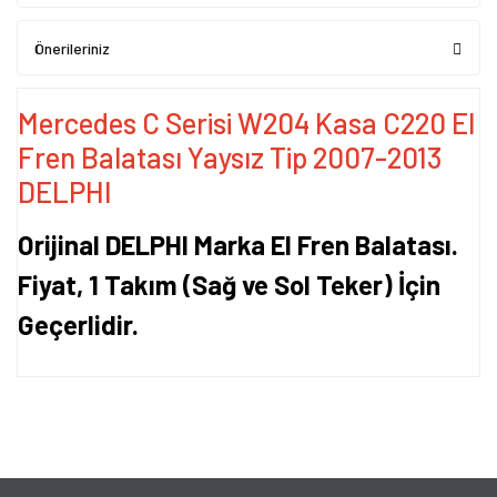
Önerileriniz
Mercedes C Serisi W204 Kasa C220 El
Fren Balatası Yaysız Tip 2007-2013
DELPHI
Orijinal DELPHI Marka El Fren Balatası.
Fiyat, 1 Takım (Sağ ve Sol Teker) İçin
Geçerlidir.
Bu ürünün fiyat bilgisi, resim, ürün açıklamalarında ve diğer
konularda yetersiz gördüğünüz noktaları öneri formunu kullanarak
Bu ürüne ilk yorumu siz yapın!
tarafımıza iletebilirsiniz.
Görüş ve önerileriniz için teşekkür ederiz.