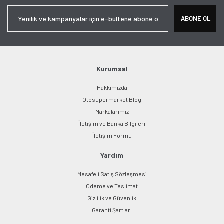
Yorum Yaz
Ürün resmi kalitesiz, bozuk veya görüntülenemiyor.
ABONE OL
Ürün açıklamasında eksik bilgiler bulunuyor.
Ürün bilgilerinde hatalar bulunuyor.
Ürün fiyatı diğer sitelerden daha pahalı.
Bu ürüne benzer farklı alternatifler olmalı.
Kurumsal
Hakkımızda
Otosupermarket Blog
Markalarımız
İletişim ve Banka Bilgileri
Gönder
İletişim Formu
Yardım
Mesafeli Satış Sözleşmesi
Ödeme ve Teslimat
Gizlilik ve Güvenlik
Garanti Şartları